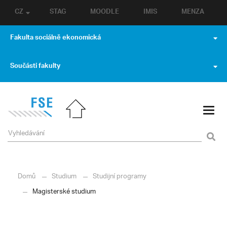
CZ
STAG
MOODLE
IMIS
MENZA
Fakulta sociálně ekonomická
Součásti fakulty
Domů
Studium
Studijní programy
Magisterské studium