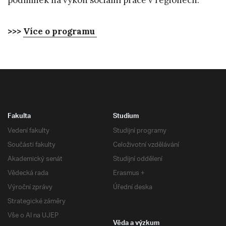
>>>
Více o programu
Fakulta
Studium
Vedení fakulty
Studijní programy
Součásti fakulty
Celoživotní vzdělávání
Akademický senát
Studijní oddělení
Vědecká rada
Erasmus +
Výroční zprávy
Úřední deska
Strategické záměry
Vše o AI na UJEP
Věda a výzkum