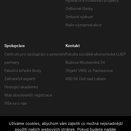
Aplikační a vzdělávací projekty
Odborné články
Smluvní výzkum
Naše významné akce
Spolupráce
Kontakt
Centrum pro spolupráci s externími
Fakulta sociálně ekonomická UJEP
partnery
Budova Moskevská 54
Fakultní střední školy
Objekt VIKS, ul. Pasteurova
Zahraniční experti
400 96 Ústí nad Labem
Hostující akademici
Klub absolventů: registrace
Píše se o nás
Užíváme cookies, abychom vám zajistili co možná nejsnadnější
použití našich webových stránek. Pokud budete nadále
RSS
| Všechna práva vyhrazena