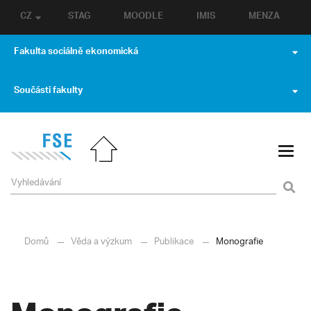
CZ
STAG
MOODLE
IMIS
MENZA
Fakulta sociálně ekonomická
Součásti fakulty
Domů
Věda a výzkum
Publikace
Monografie