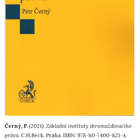
Černý, P.
(2021):
Základní instituty shromažďovacího
práva
. C.H.Beck, Praha. ISBN: 978-80-7400-821-4.