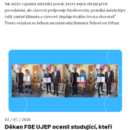
inspiraci pro Ústí nad Labem!
Jak může vypadat městský potok, který nejen chrání před
povodněmi, ale zároveň podporuje biodiverzitu, pomáhá městu lépe
čelit změně klimatu a zároveň zlepšuje kvalitu života obyvatel?
Touto otázkou se během mezinárodní Summer School on Urban
River R...
03 / 07 / 2026
Děkan FSE UJEP ocenil studující, kteří