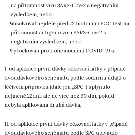
na přítomnost viru SARS-CoV-2 s negativním
výsledkem, nebo
absolvoval nejdéle před 72 hodinami POC test na
přítomnost antigenu viru SARS-CoV-2 s
negativním výsledkem, nebo
byl očkován proti onemocnění COVID-19 a:
I. od aplikace první dávky očkovací látky v případě
dvoudávkového schématu podle souhrnu údajů o
léčivém přípravku (dále jen „SPC“) uplynulo
nejméně 22dní, ale ne více než 90 dní, pokud
nebyla aplikována druhá dávka,
II. od aplikace první dávky očkovací látky v případě
dvoudávkového schématu podle SPC uplynulo