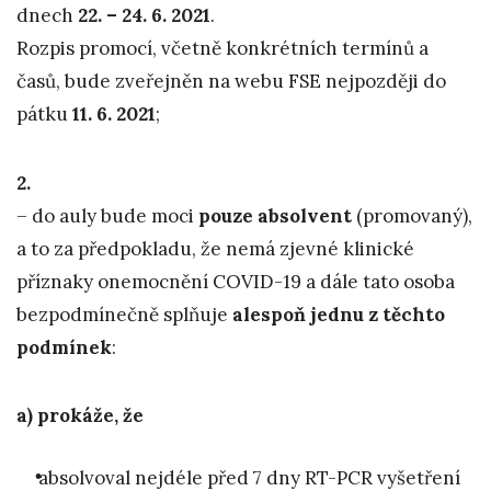
dnech
22. – 24. 6. 2021
.
Rozpis promocí, včetně konkrétních termínů a
časů, bude zveřejněn na webu FSE nejpozději do
pátku
11. 6. 2021
;
2.
– do auly bude moci
pouze absolvent
(promovaný),
a to za předpokladu, že nemá zjevné klinické
příznaky onemocnění COVID-19 a dále tato osoba
bezpodmínečně splňuje
alespoň jednu z těchto
podmínek
:
a) prokáže, že
absolvoval nejdéle před 7 dny RT-PCR vyšetření