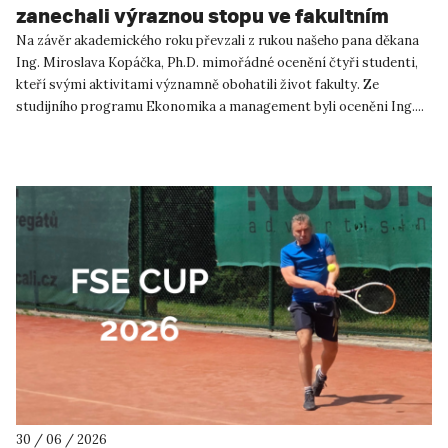
zanechali výraznou stopu ve fakultním
životě
Na závěr akademického roku převzali z rukou našeho pana děkana
Ing. Miroslava Kopáčka, Ph.D. mimořádné ocenění čtyři studenti,
kteří svými aktivitami významně obohatili život fakulty. Ze
studijního programu Ekonomika a management byli oceněni Ing....
30 / 06 / 2026