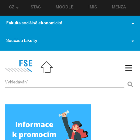
CZ
STAG
MOODLE
IMIS
MENZA
Fakulta sociálně ekonomická
Součásti fakulty