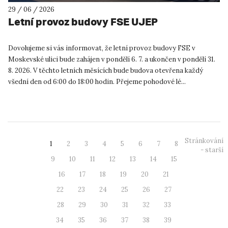
29 / 06 / 2026
Letní provoz budovy FSE UJEP
Dovolujeme si vás informovat, že letní provoz budovy FSE v
Moskevské ulici bude zahájen v pondělí 6. 7. a ukončen v pondělí 31.
8. 2026. V těchto letních měsících bude budova otevřena každý
všední den od 6:00 do 18:00 hodin. Přejeme pohodové lé...
Stránkování
1
2
3
4
5
6
7
8
- starší
9
10
11
12
13
14
15
16
17
18
19
20
21
22
23
24
25
26
27
28
29
30
31
32
33
34
35
36
37
38
39