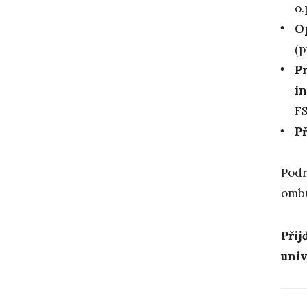
o.
Op
(p
P
in
FS
P
Podr
omb
Přij
univ