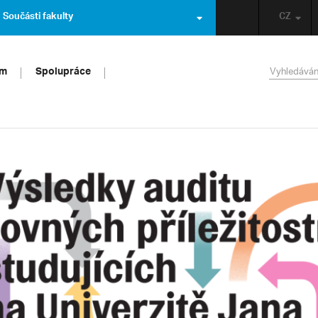
Součásti fakulty
CZ
um
Spolupráce