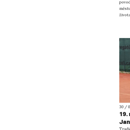
povod
městu 
život
Summe
30 / 
19.
Jan
Tradi