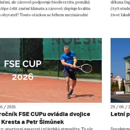
němi, ale zároveň podporuje biodiverzitu, pomáhá
děkana Ing
lépe čelit změně klimatu a zároveň zlepšuje kvalitu
čtyři stud
a obyvatel? Touto otázkou se během mezinárodní
život faku
r School on Urban River R...
management
06 / 2026
29 / 06 / 
 ročník FSE CUPu ovládla dvojice
Letní 
 Kresta a Petr Šimůnek
ce, sportovní nasazení i přátelská atmosféra. To vše
Dovolujeme