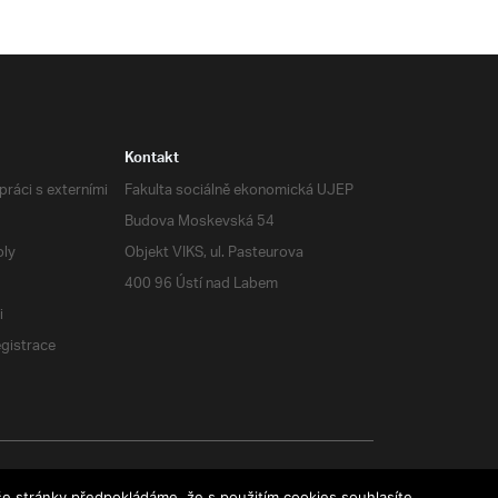
Kontakt
ráci s externími
Fakulta sociálně ekonomická UJEP
Budova Moskevská 54
oly
Objekt VIKS, ul. Pasteurova
400 96 Ústí nad Labem
i
egistrace
e stránky předpokládáme, že s použitím cookies souhlasíte.