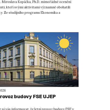
. Miroslava Kopáčka, Ph.D. mimořádné ocenění
enti, kteří svými aktivitami významně obohatili
lty. Ze studijního programu Ekonomika a
 byli oceněni Ing....
2026
provoz budovy FSE UJEP
 si vás informovat, že letní provoz budovy FSE v