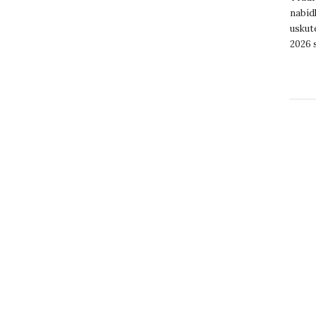
nabídl
uskute
2026 s
tradič