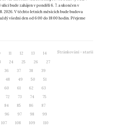
lici bude zahájen v pondělí 6. 7. a ukončen v
 8. 2026. V těchto letních měsících bude budova
aždý všední den od 6:00 do 18:00 hodin. Přejeme
...
Stránkování - starší
0
11
12
13
14
3
24
25
26
27
36
37
38
39
48
49
50
51
60
61
62
63
72
73
74
75
84
85
86
87
96
97
98
99
107
108
109
110