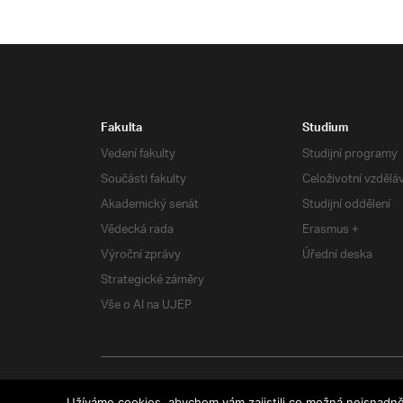
Fakulta
Studium
Vedení fakulty
Studijní programy
Součásti fakulty
Celoživotní vzdělá
Akademický senát
Studijní oddělení
Vědecká rada
Erasmus +
Výroční zprávy
Úřední deska
Strategické záměry
Vše o AI na UJEP
RSS
| Všechna práva vyhrazena
Užíváme cookies, abychom vám zajistili co možná nejsnadně