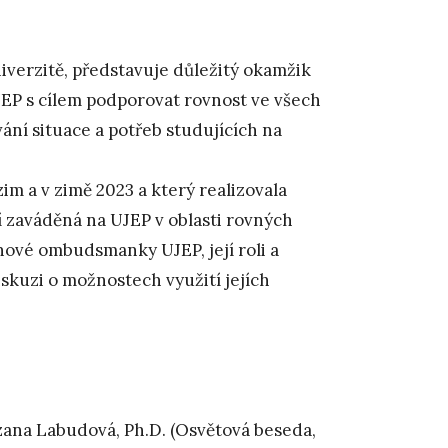
niverzitě, představuje důležitý okamžik
JEP s cílem podporovat rovnost ve všech
ní situace a potřeb studujících na
im a v zimě 2023 a který realizovala
í zaváděná na UJEP v oblasti rovných
nové ombudsmanky UJEP, její roli a
iskuzi o možnostech využití jejích
ana Labudová, Ph.D. (Osvětová beseda,