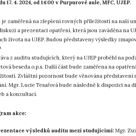
du 17. 4. 2024, od 14:00 v Purpurové aule, MFC, UJEP
.
 je zaměřená na zlepšení rovných příležitostí na naší u
diskuzi a prezentaci opatření, která jsou zaváděna na U
ách života na UJEP. Budou představeny výsledky zmapová
P
ráva z auditu studujících, který na UJEP proběhl na podz
tová beseda o.p.s. Další část bude zaměřena na opatřen
ežitostí. Zvláštní pozornost bude věnována představení 
ání. Mgr. Lucie Tesařová bude následně k dispozici na d
eb a konzultací.
gram akce:
ezentace výsledků auditu mezi studujícími:
Mgr. Zuz