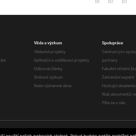
111
112
113
Věda a výzkum
Spolupráce
Vědecké projekty
Centrum pro spolup
vání
Aplikační a vzdělávací projekty
partnery
Odborné články
Fakultní střední šk
Smluvní výzkum
Zahraniční experti
Naše významné akce
Hostující akademic
Klub absolventů: r
Píše se o nás
jší použití našich webových stránek. Pokud budete nadále prohlížet naš