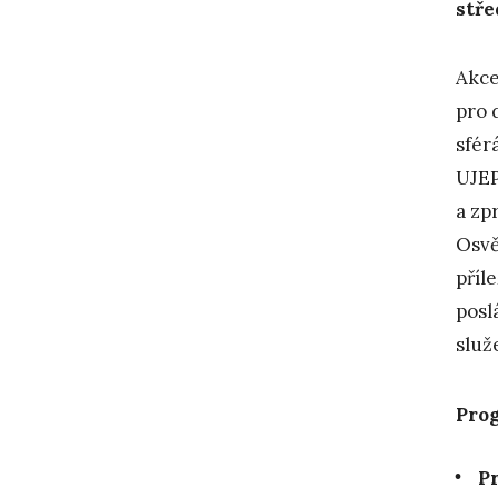
stře
Akce
pro 
sfér
UJE
a zp
Osvě
příl
posl
služ
Pro
Pr