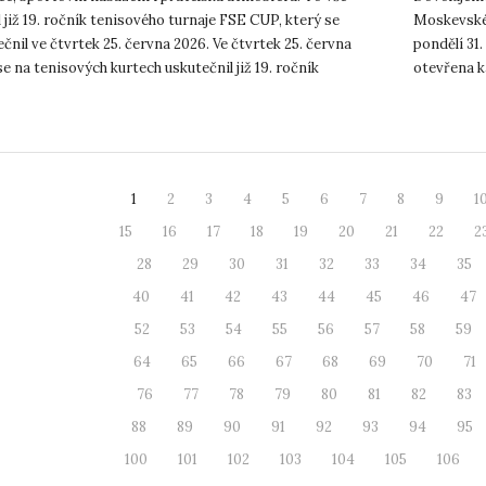
 již 19. ročník tenisového turnaje FSE CUP, který se
Moskevské u
čnil ve čtvrtek 25. června 2026. Ve čtvrtek 25. června
pondělí 31.
e na tenisových kurtech uskutečnil již 19. ročník
otevřena k
níh...
pohodové lé
1
2
3
4
5
6
7
8
9
1
15
16
17
18
19
20
21
22
2
28
29
30
31
32
33
34
35
40
41
42
43
44
45
46
47
52
53
54
55
56
57
58
59
64
65
66
67
68
69
70
71
76
77
78
79
80
81
82
83
88
89
90
91
92
93
94
95
100
101
102
103
104
105
106