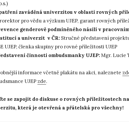
p.s.)
atření zaváděná univerzitou v oblasti rovných příle
rorektor pro vědu a výzkum UJEP, garant rovných přílež
revence genderově podmíněného násilí v pracovní
stitucí a univerzit v ČR:
Stručné představení projektu 
E UJEP, členka skupiny pro rovné příležitosti UJEP
ředstavení činnosti ombudsmanky UJEP:
Mgr. Lucie 
obnější informace včetně plakátu na akci, naleznete
zd
udsmance UJEP
zde
.
ďte se zapojit do diskuse o rovných příležitostech 
erzitu, která je otevřená a přátelská pro všechny!