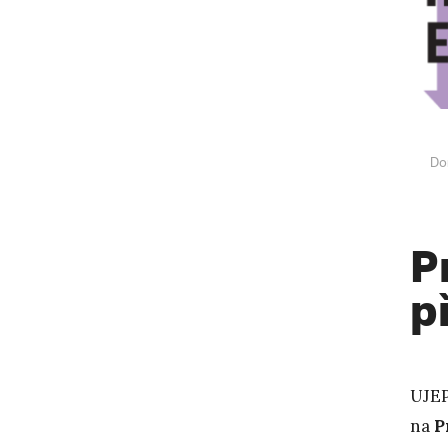
Do
P
p
UJEP
na
P