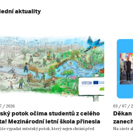
lední aktuality
07 / 2026
03 / 07 / 
šský potok očima studentů z celého
Děkan 
ta! Mezinárodní letní škola přinesla
zanech
piraci pro Ústí nad Labem!
životě
ůže vypadat městský potok, který nejen chrání před
Na závěr a