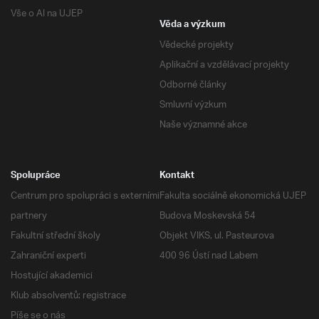
Vše o AI na UJEP
Věda a výzkum
Vědecké projekty
Aplikační a vzdělávací projekty
Odborné články
Smluvní výzkum
Naše významné akce
Spolupráce
Kontakt
Centrum pro spolupráci s externími
Fakulta sociálně ekonomická UJEP
partnery
Budova Moskevská 54
Fakultní střední školy
Objekt VIKS, ul. Pasteurova
Zahraniční experti
400 96 Ústí nad Labem
Hostující akademici
Klub absolventů: registrace
Píše se o nás