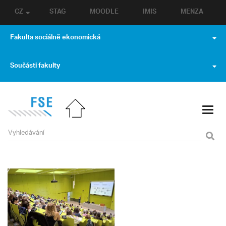
CZ
STAG
MOODLE
IMIS
MENZA
Fakulta sociálně ekonomická
Součásti fakulty