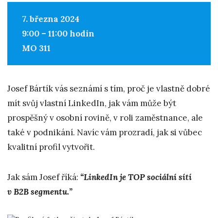
7. března 2024
9:00 – 11:00 hodin
MO 311
Josef Bártík vás seznámí s tím, proč je vlastně dobré
mít svůj vlastní LinkedIn, jak vám může být
prospěšný v osobní rovině, v roli zaměstnance, ale
také v podnikání. Navíc vám prozradí, jak si vůbec
kvalitní profil vytvořit.
Jak sám Josef říká:
“LinkedIn je TOP sociální sítí
v B2B segmentu.”