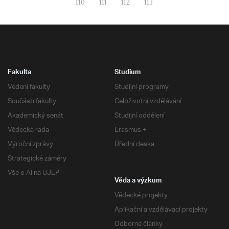
110
111
112
113
Fakulta
Studium
Vedení fakulty
Studijní programy
Součásti fakulty
Celoživotní vzdělávání
Akademický senát
Studijní oddělení
Vědecká rada
Erasmus +
Výroční zprávy
Úřední deska
Strategické záměry
Vše o AI na UJEP
Věda a výzkum
Vědecké projekty
Aplikační a vzdělávací projekty
Odborné články