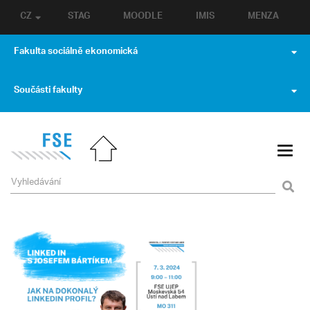
CZ
STAG
MOODLE
IMIS
MENZA
Fakulta sociálně ekonomická
Součásti fakulty