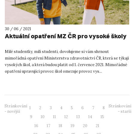
30 / 06 / 2021
Aktuální opatření MZ ČR pro vysoké školy
Milé studentky, milí studenti, dovolujeme si vám shrnout
mimořádná opatření Ministerstva zdravotnictví ČR, která se týkají
vysokých škol, a která budou platit od 1. července 2021. Mimořádné
opatření upravující provoz škol omezuje provoz vys...
Stránkování
Stránkování
1
2
3
4
5
6
7
8
- novější
- starší
9
10
11
12
13
14
15
16
17
18
19
20
21