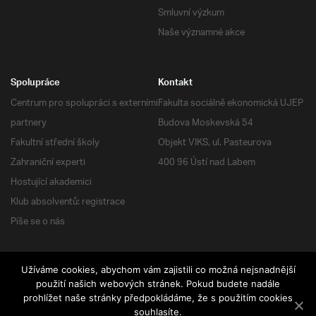
Smluvní výzkum
Naše významné akce
Spolupráce
Kontakt
Centrum pro spolupráci s externími
Fakulta sociálně ekonomická UJEP
partnery
Budova Moskevská 54
Fakultní střední školy
Objekt VIKS, ul. Pasteurova
Zahraniční experti
400 96 Ústí nad Labem
Hostující akademici
Klub absolventů: registrace
Píše se o nás
Užíváme cookies, abychom vám zajistili co možná nejsnadnější
použití našich webových stránek. Pokud budete nadále
RSS
| Všechna práva vyhrazena
prohlížet naše stránky předpokládáme, že s použitím cookies
souhlasíte.