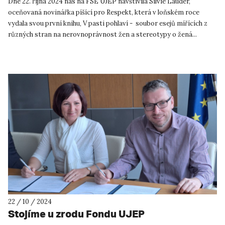
Dne 22. října 2024 nás na FSE UJEP navštívila Silvie Lauder,
oceňovaná novinářka píšící pro Respekt, která v loňském roce
vydala svou první knihu, V pasti pohlaví - soubor esejů mířících z
různých stran na nerovnoprávnost žen a stereotypy o žená...
22 / 10 / 2024
Stojíme u zrodu Fondu UJEP