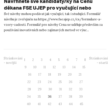
Navrhněte své kandidáty/ky na Cenu
děkana FSE UJEP pro vyučující nebo
vyučujícího FSE UJEP za pedagogickou
Své návrhy mohou podávat jak vyučující, tak i studující. Formulář
návrhu je zveřejněn na https://www.fse.ujep.cz/cs/formulare-a-
činnost
vzory-zadosti. Formulář pro návrhy Cena se uděluje především za
používání inovativních nebo zajímavých metod ve výuc...
Stránkování
Stránkování
1
2
3
4
5
6
7
8
- novější
- starší
9
10
11
12
13
14
15
16
17
18
19
20
21
22
23
24
25
26
27
28
29
30
31
32
33
34
35
36
37
38
39
40
41
42
43
44
45