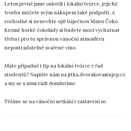
Letos prvně jsme oslovili i lokální tvůrce, jejichž
tvorbu můžete svým nákupem také podpořit. A
rozhodně si nenechte ujít báječnou Manu Čoko.
Kromě horké čokolády si budete moci vychutnat
třeba i pro tu správnou vánoční atmosféru
nepostradatelné svařené víno.
Máte případně i tip na lokální tvůrce z řad
studentů? Napište nám na jitka.dvorakova@ujep.cz
a my se s nimi rádi domluvíme.
Těšíme se na vánoční setkání i zastavení se.