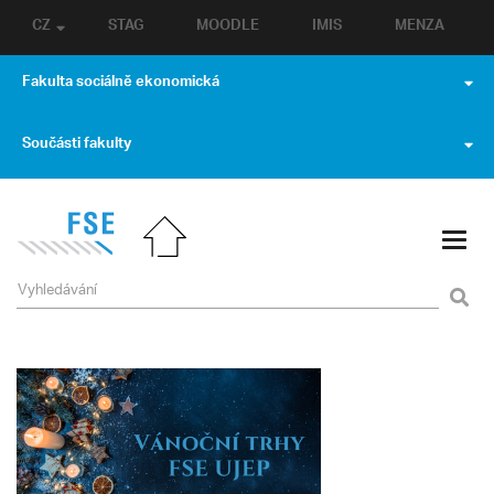
CZ
STAG
MOODLE
IMIS
MENZA
Fakulta sociálně ekonomická
Součásti fakulty