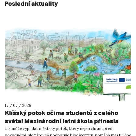
Poslední aktuality
17 / 07 / 2026
Klíšský potok očima studentů z celého
světa! Mezinárodní letní škola přinesla
inspiraci pro Ústí nad Labem!
Jak může vypadat městský potok, který nejen chrání před
povodněmi, ale zároveň podporuje biodiverzitu, pomáhá městu lépe