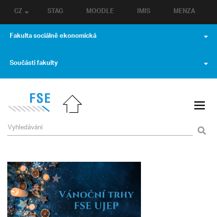
CZ
STAG
MOODLE
IMIS
MENZA
Fakulta sociálně ekonomická
Součásti fakulty