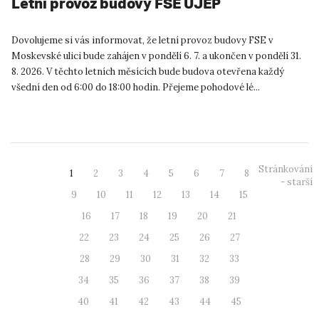
Letní provoz budovy FSE UJEP
Dovolujeme si vás informovat, že letní provoz budovy FSE v
Moskevské ulici bude zahájen v pondělí 6. 7. a ukončen v pondělí 31.
8. 2026. V těchto letních měsících bude budova otevřena každý
všední den od 6:00 do 18:00 hodin. Přejeme pohodové lé...
Stránkování
1
2
3
4
5
6
7
8
- starší
9
10
11
12
13
14
15
16
17
18
19
20
21
22
23
24
25
26
27
28
29
30
31
32
33
34
35
36
37
38
39
40
41
42
43
44
45