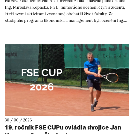
životě
Na závěr akademického roku převzali z rukou našeho pana děkana
Ing. Miroslava Kopáčka, Ph.D. mimořádné ocenění čtyři studenti,
kteří svými aktivitami významně obohatili život fakulty. Ze
studijního programu Ekonomika a management byli oceněni Ing....
30 / 06 / 2026
19. ročník FSE CUPu ovládla dvojice Jan