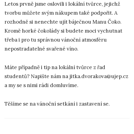
Letos prvně jsme oslovili i lokální tvůrce, jejichž
tvorbu můžete svým nákupem také podpořit. A
rozhodně si nenechte ujít báječnou Manu Čoko.
Kromě horké čokolády si budete moci vychutnat
třeba i pro tu správnou vánoční atmosféru
nepostradatelné svařené víno.
Máte případně i tip na lokální tvůrce z řad
studentů? Napište nám na jitka.dvorakova@ujep.cz
a my se s nimi rádi domluvíme.
Těšíme se na vánoční setkání i zastavení se.