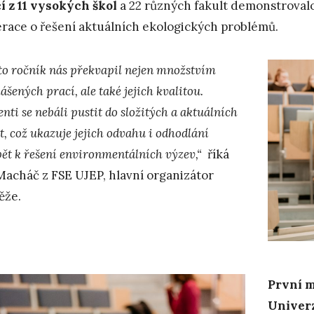
í z 11 vysokých škol
a 22 různých fakult demonstrovalo
race o řešení aktuálních ekologických problémů.
to ročník nás překvapil nejen množstvím
ášených prací, ale také jejich kvalitou.
nti se nebáli pustit do složitých a aktuálních
t, což ukazuje jejich odvahu i odhodlání
pět k řešení environmentálních výzev,“
říká
Macháč z FSE UJEP, hlavní organizátor
ěže.
První m
Univerz