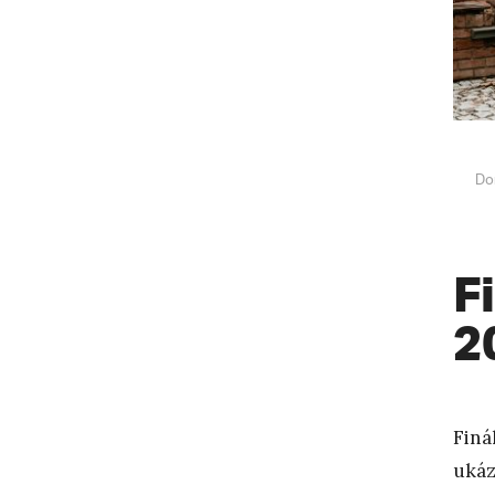
Do
F
2
Finá
ukáz