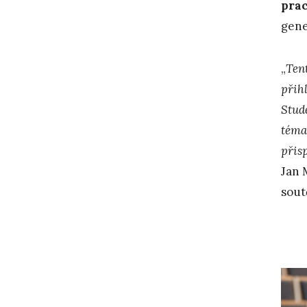
prac
gene
„
Ten
přihl
Stude
téma
přis
Jan 
sout