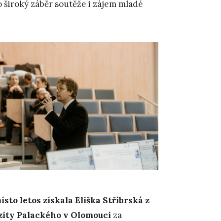
 široký záběr soutěže i zájem mladé
ísto letos získala Eliška Stříbrská z
ity Palackého v Olomouci
za