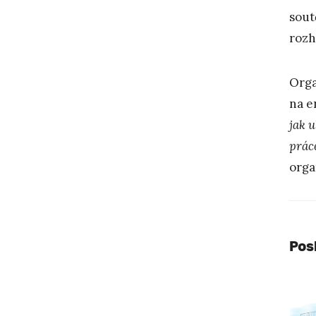
sout
rozh
Orga
na e
jak u
prác
orga
Pos