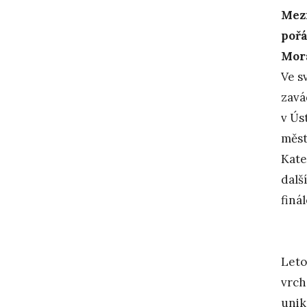
Mezi
pořá
Mora
Ve s
zavá
v Ús
měst
Kate
dalš
finá
Leto
vrch
unik