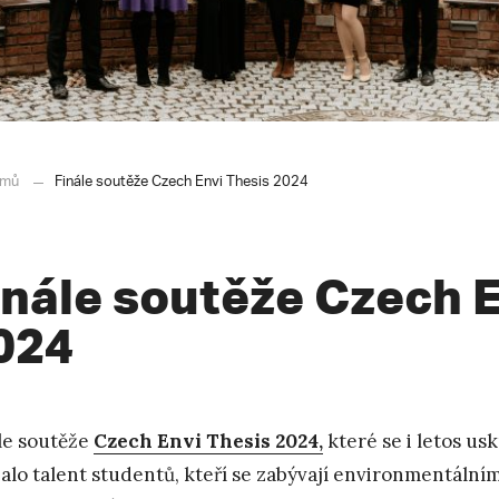
mů
Finále soutěže Czech Envi Thesis 2024
inále soutěže Czech E
024
le soutěže
Czech Envi Thesis 2024,
které se i letos usk
alo talent studentů, kteří se zabývají environmentální