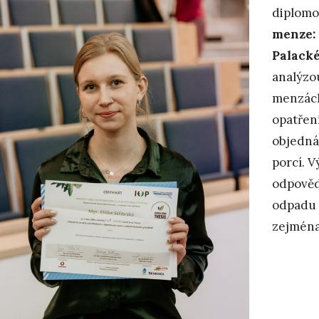
diplomo
menze: 
Palacké
analýzo
menzách
opatření
objedná
porcí. V
odpověd
odpadu a
zejména