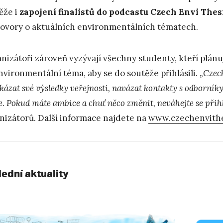
ěže i
zapojení finalistů do podcastu Czech Envi Thes
ovory o aktuálních environmentálních tématech.
nizátoři zároveň vyzývají všechny studenty, kteří plánuj
nvironmentální téma, aby se do soutěže přihlásili.
„Czech
kázat své výsledky veřejnosti, navázat kontakty s odborníky
e. Pokud máte ambice a chuť něco změnit, neváhejte se přihl
nizátorů. Další informace najdete na
www.czechenvithe
lední aktuality