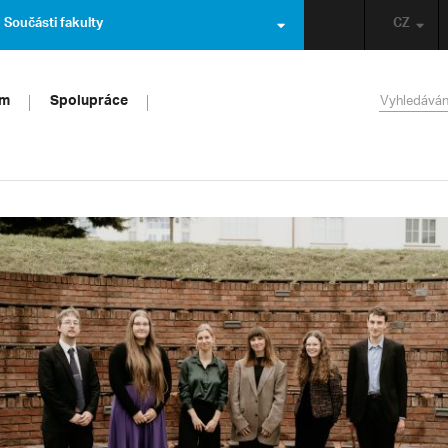
Součásti fakulty
CZ
um
Spolupráce