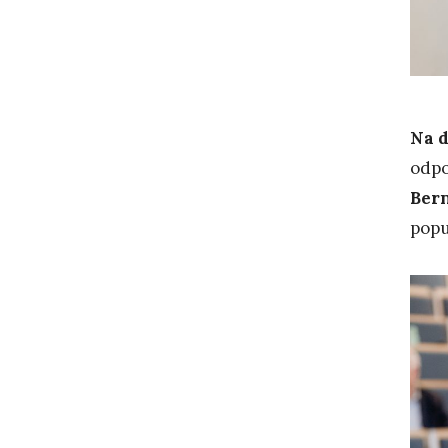
Na d
odpo
Ber
popu