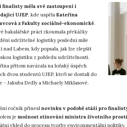
 finalisty měla své zastoupení i
dající UJEP
, kde uspěla
Kateřina
vcová z Fakulty sociálně-ekonomické
.
vé bakalářské práci zkoumala překážky
dění udržitelné logistiky poslední míle
tí nad Labem, kdy popsala, jak lze zlepšit
skou logistiku z pohledu udržitelnosti.
řina přitom navázala na loňský úspěch
ích dvou studentů UJEP, kteří se dostali do
le – Jakuba Drdly a Michaely Miklasové.
šní ročník přinesl
novinku v podobě stáží pro finalist
olem je
možnost stínování ministra životního prost
átní vhled do procesu tvorby environmentální politiky.