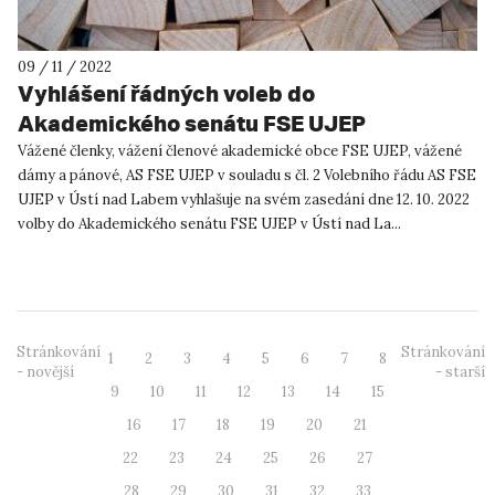
09 / 11 / 2022
Vyhlášení řádných voleb do
Akademického senátu FSE UJEP
Vážené členky, vážení členové akademické obce FSE UJEP, vážené
dámy a pánové, AS FSE UJEP v souladu s čl. 2 Volebního řádu AS FSE
UJEP v Ústí nad Labem vyhlašuje na svém zasedání dne 12. 10. 2022
volby do Akademického senátu FSE UJEP v Ústí nad La...
Stránkování
Stránkování
1
2
3
4
5
6
7
8
- novější
- starší
9
10
11
12
13
14
15
16
17
18
19
20
21
22
23
24
25
26
27
28
29
30
31
32
33