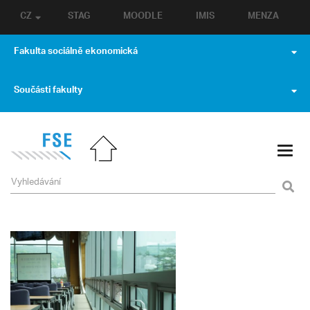
CZ
STAG
MOODLE
IMIS
MENZA
Fakulta sociálně ekonomická
Součásti fakulty