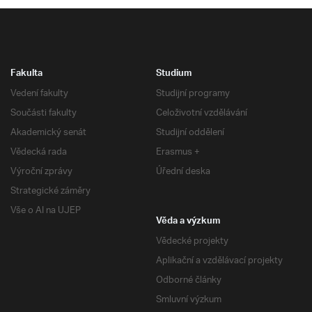
Fakulta
Studium
Vedení fakulty
Studijní programy
Součásti fakulty
Celoživotní vzdělávání
Akademický senát
Studijní oddělení
Vědecká rada
Erasmus +
Výroční zprávy
Úřední deska
Strategické záměry
Vše o AI na UJEP
Věda a výzkum
Vědecké projekty
Aplikační a vzdělávací projekty
Odborné články
Smluvní výzkum