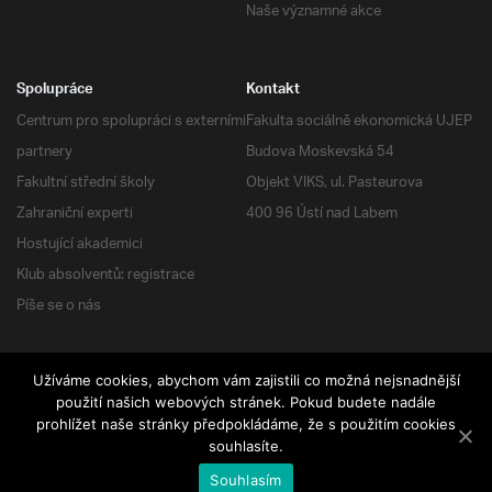
Naše významné akce
Spolupráce
Kontakt
Centrum pro spolupráci s externími
Fakulta sociálně ekonomická UJEP
partnery
Budova Moskevská 54
Fakultní střední školy
Objekt VIKS, ul. Pasteurova
Zahraniční experti
400 96 Ústí nad Labem
Hostující akademici
Klub absolventů: registrace
Píše se o nás
Užíváme cookies, abychom vám zajistili co možná nejsnadnější
RSS
| Všechna práva vyhrazena
použití našich webových stránek. Pokud budete nadále
prohlížet naše stránky předpokládáme, že s použitím cookies
souhlasíte.
Souhlasím