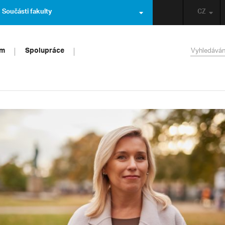
Součásti fakulty
CZ
um
Spolupráce