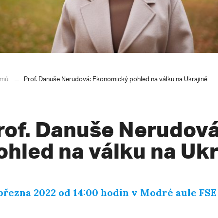
mů
Prof. Danuše Nerudová: Ekonomický pohled na válku na Ukrajině
rof. Danuše Nerudov
ohled na válku na Ukr
 března 2022 od 14:00 hodin v Modré aule FS