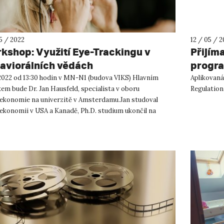
5 / 2022
12 / 05 / 
kshop: Využití Eye-Trackingu v
Přijíma
aviorálních vědách
progr
. 2022 od 13:30 hodin v MN-N1 (budova VIKS) Hlavním
Aplikovaná
kem bude Dr. Jan Hausfeld, specialista v oboru
Regulation
ekonomie na univerzitě v Amsterdamu.Jan studoval
ekonomii v USA a Kanadě, Ph.D. studium ukončil na
zitě v&nb...