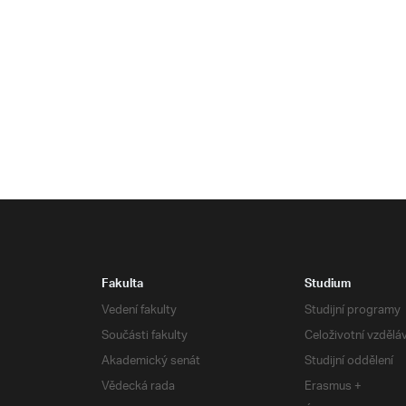
Fakulta
Studium
Vedení fakulty
Studijní programy
Součásti fakulty
Celoživotní vzdělá
Akademický senát
Studijní oddělení
Vědecká rada
Erasmus +