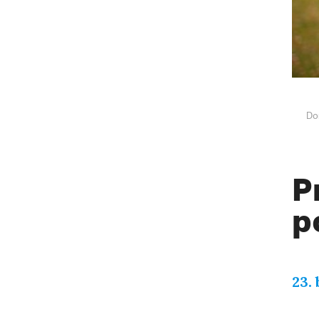
Do
P
p
23.