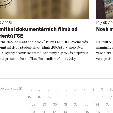
5 / 2022
10 / 05 / 
mítání dokumentárních filmů od
Nová m
dentů FSE
větna 2022 od 15:00 hodin ve VŠ klubu FSE UJEP Zveme vás
Na fakultě
omítání dvou studentských filmů „PROstory aneb Dva
maminky, st
 a „Rychlý průnik městem“.Tyto filmy si pro vás připravili
vaše dítka 
nti prezenčního a dálkového studia v rámci výuky
ve 4. patře
ovaná...
ování - novější
1
2
3
4
5
6
7
8
9
1
15
16
17
18
19
20
21
22
2
28
29
30
31
32
33
34
35
40
41
42
43
44
45
46
47