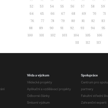
52
53
54
55
56
57
58
59
64
65
66
67
68
69
70
71
76
77
78
79
80
81
82
83
88
89
90
91
92
93
94
95
100
101
102
103
104
105
106
111
112
113
Věda a výzkum
Spolupráce
Vědecké projekty
Centrum pro spolup
vání
Aplikační a vzdělávací projekty
partnery
Odborné články
Fakultní střední šk
Smluvní výzkum
Zahraniční experti