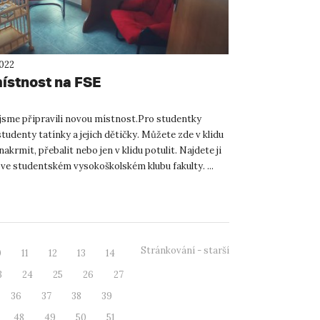
2022
ístnost na FSE
 jsme připravili novou místnost.Pro studentky
udenty tatínky a jejich dětičky. Můžete zde v klidu
nakrmit, přebalit nebo jen v klidu potulit. Najdete ji
 ve studentském vysokoškolském klubu fakulty. ...
Stránkování - starší
0
11
12
13
14
3
24
25
26
27
36
37
38
39
48
49
50
51