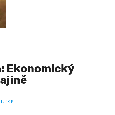
á: Ekonomický
ajině
E UJEP