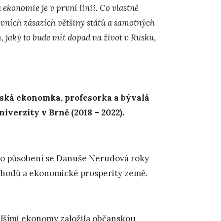
ekonomie je v první linii. Co vlastně
ivních zásazích většiny států a samotných
 jaký to bude mít dopad na život v Rusku,
ská ekonomka, profesorka a bývalá
verzity v Brně (2018 – 2022).
ho působení se Danuše Nerudová roky
chodů a ekonomické prosperity země.
alšími ekonomy založila občanskou