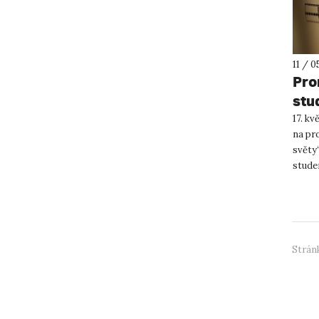
11 / 0
Pro
stu
17. k
na pr
světy“
stude
Integr
Stránk