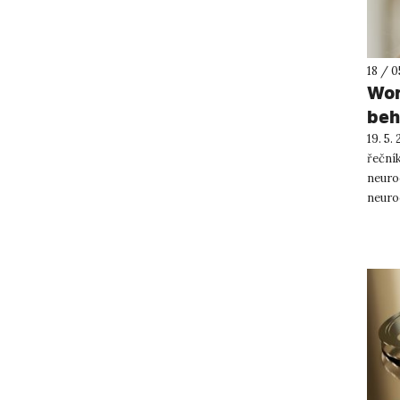
18 / 0
Wor
beh
19. 5
řeční
neuro
neuro
univer