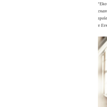
“Eko
znam
spol
v Evr