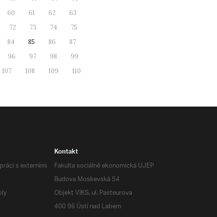
60
61
62
63
72
73
74
75
84
85
86
87
96
97
98
99
107
108
109
110
Kontakt
ráci s externími
Fakulta sociálně ekonomická UJEP
Budova Moskevská 54
oly
Objekt VIKS, ul. Pasteurova
400 96 Ústí nad Labem