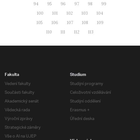
94
95
96
97
98
99
100
101
102
103
104
105
106
107
108
109
110
111
112
113
Fakulta
Studium
Vedení fakulty
Studijní programy
Součásti fakulty
Celoživotní vzdělávání
Akademický senát
Studijní oddělení
Vědecká rada
Erasmus +
Výroční zprávy
Úřední deska
Strategické záměry
Vše o AI na UJEP