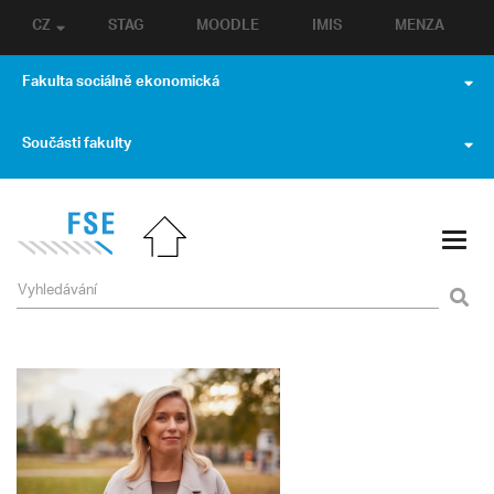
CZ
STAG
MOODLE
IMIS
MENZA
Fakulta sociálně ekonomická
Součásti fakulty