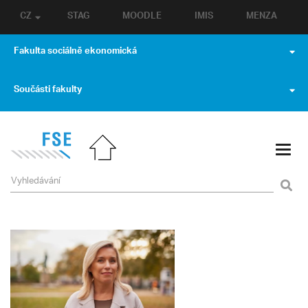
CZ
STAG
MOODLE
IMIS
MENZA
Fakulta sociálně ekonomická
Součásti fakulty