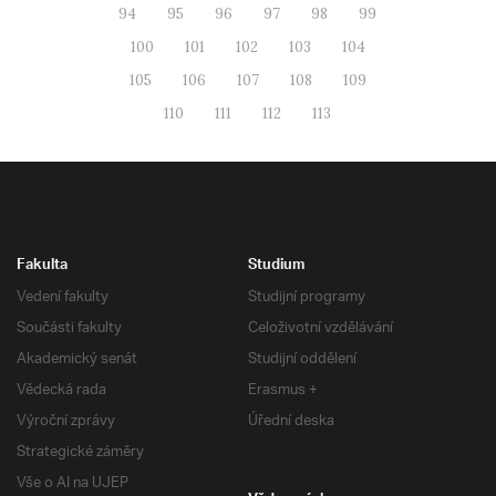
94
95
96
97
98
99
100
101
102
103
104
105
106
107
108
109
110
111
112
113
Fakulta
Studium
Vedení fakulty
Studijní programy
Součásti fakulty
Celoživotní vzdělávání
Akademický senát
Studijní oddělení
Vědecká rada
Erasmus +
Výroční zprávy
Úřední deska
Strategické záměry
Vše o AI na UJEP