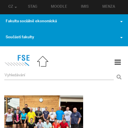
CZ
STAG
MOODLE
IMIS
MENZA
Fakulta sociálně ekonomická
Součásti fakulty