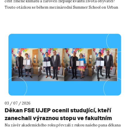
čelit změně klimatu a zároveň zlepšuje kvalitu života obyvatel?
Touto otázkou se během mezinárodní Summer School on Urban
River R...
03 / 07 / 2026
Děkan FSE UJEP ocenil studující, kteří
zanechali výraznou stopu ve fakultním
životě
Na závěr akademického roku převzali z rukou našeho pana děkana