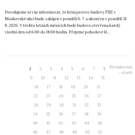
Dovolujeme si vás informovat, že letní provoz budovy FSE v
Moskevské ulici bude zahájen v pondělí 6. 7. a ukončen v pondělí 31.
8. 2026. V těchto letních měsících bude budova otevřena každý
všední den od 6:00 do 18:00 hodin. Přejeme pohodové lé...
Stránkování
1
2
3
4
5
6
7
8
- starší
9
10
11
12
13
14
15
16
17
18
19
20
21
22
23
24
25
26
27
28
29
30
31
32
33
34
35
36
37
38
39
40
41
42
43
44
45
46
47
48
49
50
51