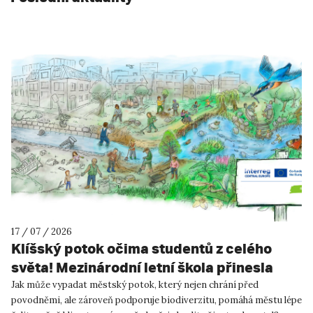
17 / 07 / 2026
Klíšský potok očima studentů z celého
světa! Mezinárodní letní škola přinesla
inspiraci pro Ústí nad Labem!
Jak může vypadat městský potok, který nejen chrání před
povodněmi, ale zároveň podporuje biodiverzitu, pomáhá městu lépe