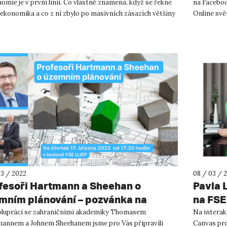
omie je v první linii. Co vlastně znamená, když se řekne
na Faceboo
 ekonomika a co z ní zbylo po masivních zásazích většiny
Online svě
 s...
03 / 2022
08 / 03 / 
fesoři Hartmann a Sheehan o
Pavla 
mním plánování – pozvánka na
na FSE
dnášku
olupráci se zahraničními akademiky Thomasem
Na interak
annem a Johnem Sheehanem jsme pro Vás připravili
Canvas pro