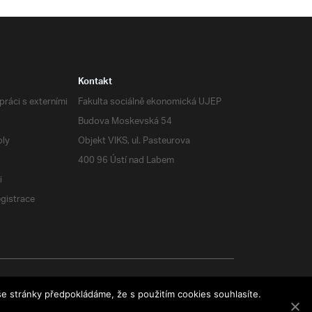
Kontakt
ráci s externími
Fakulta sociálně ekonomická UJEP
Budova Moskevská 54
oly
Objekt VIKS, ul. Pasteurova
400 96 Ústí nad Labem
i
egistrace
e stránky předpokládáme, že s použitím cookies souhlasíte.