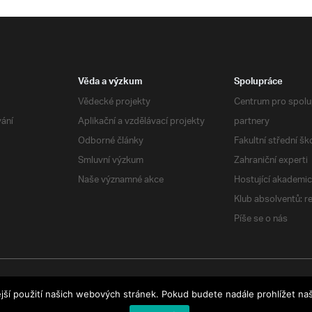
Věda a výzkum
Spolupráce
Vědecké projekty
Centrum pro spolup
vání
Aplikační a vzdělávací projekty
partnery
Odborné články
Fakultní střední šk
Smluvní výzkum
Zahraniční experti
Naše významné akce
Hostující akademic
Klub absolventů: r
Píše se o nás
jší použití našich webových stránek. Pokud budete nadále prohlížet naš