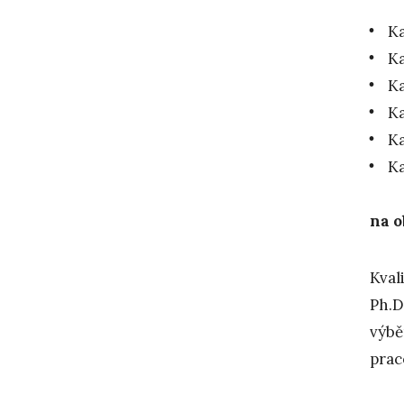
K
Ka
Ka
Ka
Ka
Ka
na o
Kval
Ph.D
výbě
prac