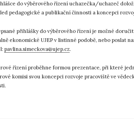
ihlášce do výběrového řízení uchazečka/uchazeč doloží
led pedagogické a publikační činnosti a koncepci rozvoj
psané přihlášky do výběrového řízení je možné doruči
álně ekonomické UJEP v listinné podobě, nebo poslat 
l:
pavlina.simeckova@ujep.cz
.
rové řízení proběhne formou prezentace, při které jed
rové komisi svou koncepci rozvoje pracoviště ve věde
ti.