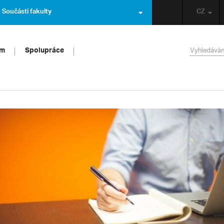
Součásti fakulty
CZ
um
Spolupráce