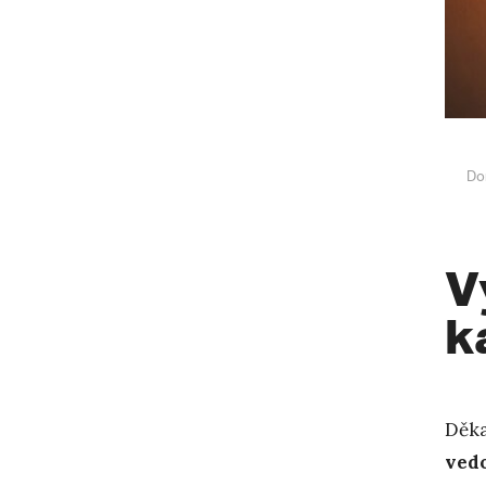
Do
V
k
Děka
ved