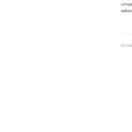
veřej
uskut
místn
Stránk