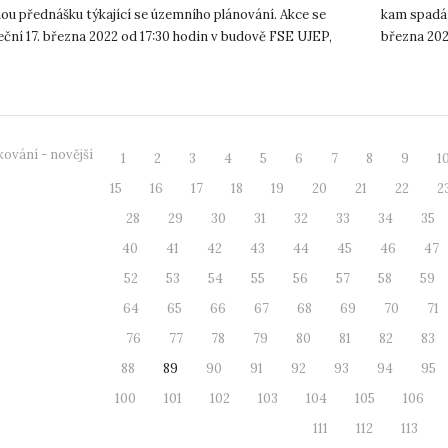
nou přednášku týkající se územního plánování. Akce se
kam spadá 
eční 17. března 2022 od 17:30 hodin v budově FSE UJEP,
března 202
ost MO-010. Předn...
založi...
ování - novější
1
2
3
4
5
6
7
8
9
1
15
16
17
18
19
20
21
22
2
28
29
30
31
32
33
34
35
40
41
42
43
44
45
46
47
52
53
54
55
56
57
58
59
64
65
66
67
68
69
70
71
76
77
78
79
80
81
82
83
88
89
90
91
92
93
94
95
100
101
102
103
104
105
106
111
112
113