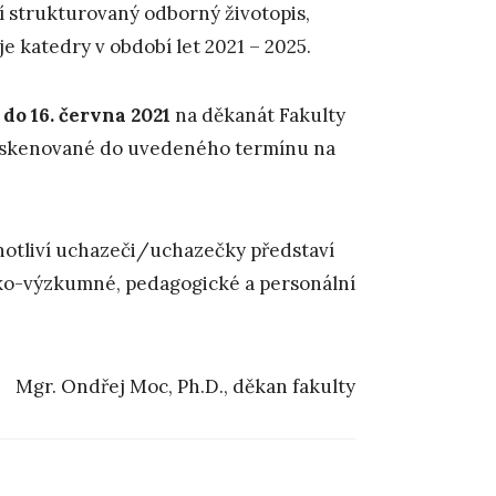
 strukturovaný odborný životopis,
e katedry v období let 2021 – 2025.
t
do 16. června 2021
na děkanát Fakulty
naskenované do uvedeného termínu na
notliví uchazeči/uchazečky představí
cko-výzkumné, pedagogické a personální
Mgr. Ondřej Moc, Ph.D., děkan fakulty