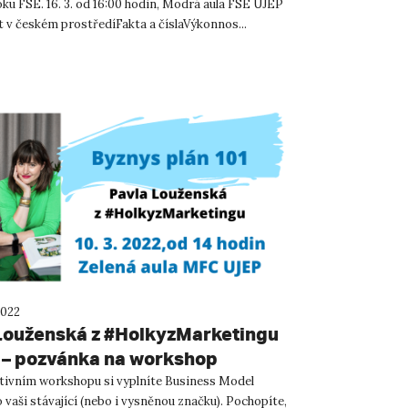
ku FSE. 16. 3. od 16:00 hodin, Modrá aula FSE UJEP
t v českém prostředíFakta a číslaVýkonnos...
2022
Louženská z #HolkyzMarketingu
 – pozvánka na workshop
tivním workshopu si vyplníte Business Model
 vaši stávající (nebo i vysněnou značku). Pochopíte,