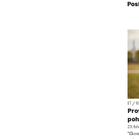
Pos
17 / 0
Pro
poh
23. b
"Ekon