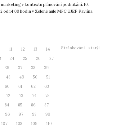
marketing v kontextu plánování podnikání. 10.
2 od 14:00 hodin v Zelené aule MFC UJEP Pavlína
Stránkování - starší
0
11
12
13
14
3
24
25
26
27
36
37
38
39
48
49
50
51
60
61
62
63
72
73
74
75
84
85
86
87
96
97
98
99
107
108
109
110