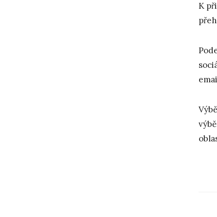
K př
přeh
Pode
soci
emai
Výbě
výbě
oblas