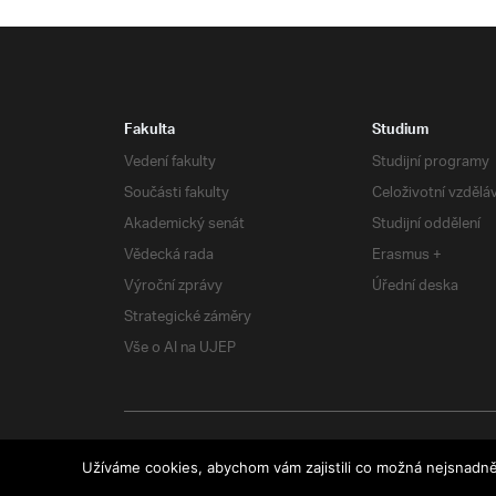
Fakulta
Studium
Vedení fakulty
Studijní programy
Součásti fakulty
Celoživotní vzdělá
Akademický senát
Studijní oddělení
Vědecká rada
Erasmus +
Výroční zprávy
Úřední deska
Strategické záměry
Vše o AI na UJEP
RSS
| Všechna práva vyhrazena
Užíváme cookies, abychom vám zajistili co možná nejsnadně