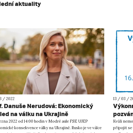
lední aktuality
3 / 2022
13 / 03 / 
f. Danuše Nerudová: Ekonomický
Výkonn
led na válku na Ukrajině
pozván
řezna 2022 od 14:00 hodin v Modré aule FSE UJEP
Kvůli nemo
omické konsekvence války na Ukrajině. Rusko je ve válce
připojit se