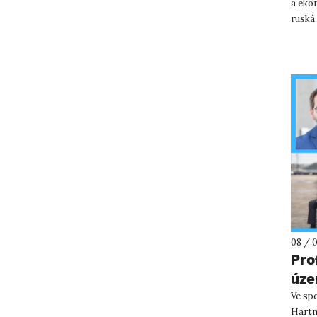
a ekon
ruská
států a
08 / 
Pro
úze
pře
Ve sp
Hartm