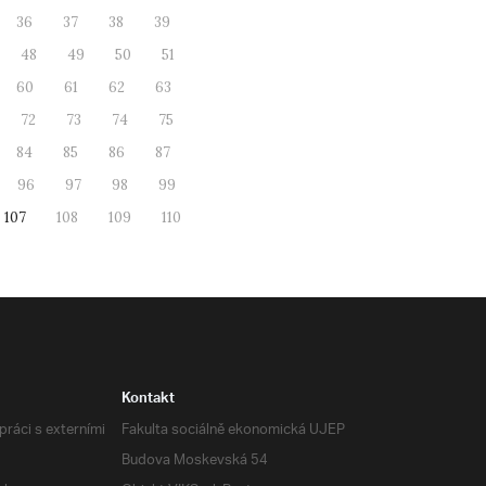
36
37
38
39
48
49
50
51
60
61
62
63
72
73
74
75
84
85
86
87
96
97
98
99
107
108
109
110
Kontakt
ráci s externími
Fakulta sociálně ekonomická UJEP
Budova Moskevská 54