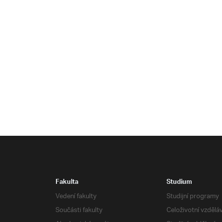
Fakulta
Studium
Vedení fakulty
Studijní programy
Součásti fakulty
Celoživotní vzdělá