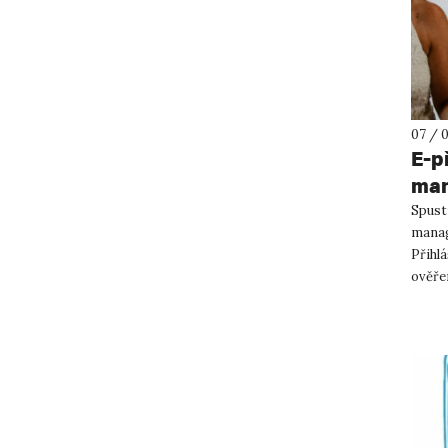
07 / 
E-p
man
Spust
manag
Přihlá
ověře
9. 2021