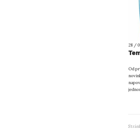
28 / 0
Tem
Od pr
novin
napov
jedno
nalezn
Stránk