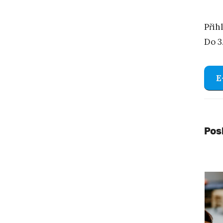
Přih
Do 3
E
Pos