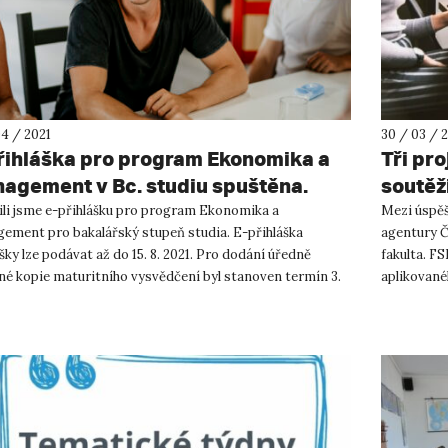
04 / 2021
30 / 03 / 
řihláška pro program Ekonomika a
Tři pro
agement v Bc. studiu spuštěna.
soutěž
ili jsme e-přihlášku pro program Ekonomika a
Mezi úspěš
ement pro bakalářský stupeň studia. E-přihláška
agentury Č
šky lze podávat až do 15. 8. 2021. Pro dodání úředně
fakulta. F
né kopie maturitního vysvědčení byl stanoven termín 3.
aplikované
 do 12 ...
experimentá