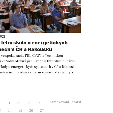
2021
 letní škola o energetických
ech v ČR a Rakousku
ve spolupráci s FEL ČVUT a Technickou
 ve Vídni otevírá již 16. ročník Interdisciplinární
í školy o energetických systémech v ČR a Rakousku.
měřen na interdisciplinární souvislosti výroby a
ergie...
Stránkování - starší
0
11
12
13
14
3
24
25
26
27