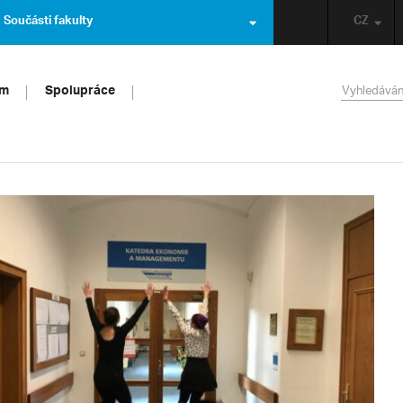
Součásti fakulty
CZ
um
Spolupráce