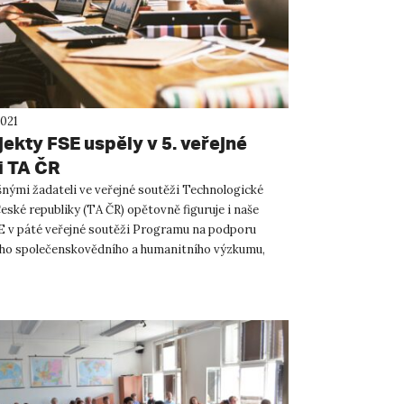
2021
jekty FSE uspěly v 5. veřejné
i TA ČR
nými žadateli ve veřejné soutěži Technologické
eské republiky (TA ČR) opětovně figuruje i naše
SE v páté veřejné soutěži Programu na podporu
ho společenskovědního a humanitního výzkumu,
lního vývoje a...