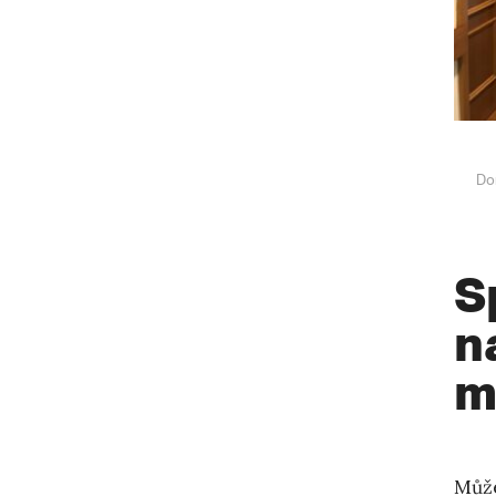
Do
S
n
m
Může