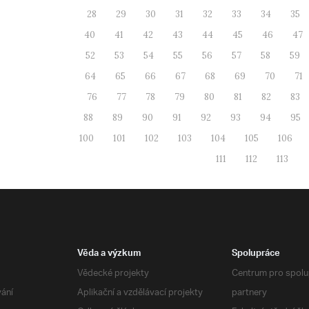
28
29
30
31
32
33
34
35
40
41
42
43
44
45
46
47
52
53
54
55
56
57
58
59
64
65
66
67
68
69
70
71
76
77
78
79
80
81
82
83
88
89
90
91
92
93
94
95
100
101
102
103
104
105
106
111
112
113
Věda a výzkum
Spolupráce
Vědecké projekty
Centrum pro spolup
vání
Aplikační a vzdělávací projekty
partnery