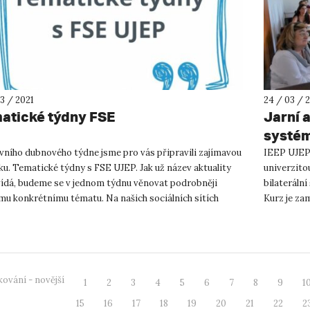
3 / 2021
24 / 03 / 
atické týdny FSE
Jarní a
systém
vního dubnového týdne jsme pro vás připravili zajímavou
IEEP UJEP 
ku. Tematické týdny s FSE UJEP. Jak už název aktuality
univerzitou
ídá, budeme se v jednom týdnu věnovat podrobněji
bilateráln
mu konkrétnímu tématu. Na našich sociálních sítích
Kurz je za
ete zajíma...
spotřeby en
ování - novější
1
2
3
4
5
6
7
8
9
1
15
16
17
18
19
20
21
22
2