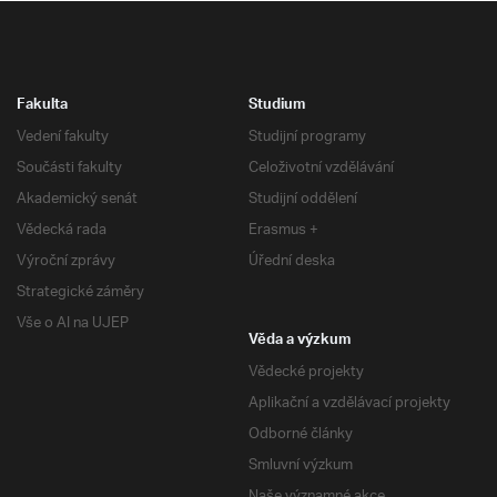
Fakulta
Studium
Vedení fakulty
Studijní programy
Součásti fakulty
Celoživotní vzdělávání
Akademický senát
Studijní oddělení
Vědecká rada
Erasmus +
Výroční zprávy
Úřední deska
Strategické záměry
Vše o AI na UJEP
Věda a výzkum
Vědecké projekty
Aplikační a vzdělávací projekty
Odborné články
Smluvní výzkum
Naše významné akce