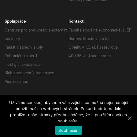
Spolupráce
Kontakt
Centrum pro spolupráci s externími
Fakulta sociálně ekonomická UJEP
partnery
Budova Moskevská 54
Fakultní střední školy
Objekt VIKS, ul. Pasteurova
Zahraniční experti
400 96 Ústí nad Labem
Hostující akademici
Klub absolventů: registrace
Píše se o nás
Užíváme cookies, abychom vám zajistili co možná nejsnadnější
RSS
| Všechna práva vyhrazena
použití našich webových stránek. Pokud budete nadále
prohlížet naše stránky předpokládáme, že s použitím cookies
souhlasíte.
Souhlasím