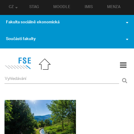
CZ
STAG
MOODLE
IMIS
MENZA
Fakulta sociálně ekonomická
Součásti fakulty