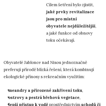
Cílem šetření bylo zjistit,
jaké prvky revitalizace
jsou pro místní
obyvatele nejdůležitější
,
a jaké funkce od obnovy
toku očekávají.
Obyvatelé Jablonce nad Nisou jednoznačně
preferují přírodě blízká řešení, která kombinují
ekologické přínosy s rekreačním využitím:
meandry a přirozené zakřivení toku
,
ostrovy a pestrá břehová vegetace
,
lepší přístup k vodě
prostřednictvím
schodů či