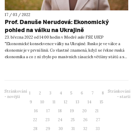
17 / 03 / 2022
Prof. Danuše Nerudová: Ekonomický
pohled na válku na Ukrajině
23. března 2022 od 14:00 hodin v Modré aule FSE UJEP
"Ekonomické konsekvence války na Ukrajině. Rusko je ve válce a
ekonomie je v první linii. Co vlastně znamená, když se řekne ruská
ekonomika a co z ní zbylo po masivních zásazích většiny států a s...
Stránkování
Stránkování
1
2
3
4
5
6
7
8
- novější
- starší
9
10
11
12
13
14
15
16
17
18
19
20
21
22
23
24
25
26
27
28
29
30
31
32
33