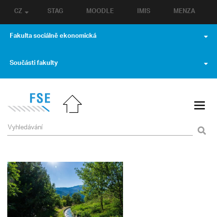
CZ
STAG
MOODLE
IMIS
MENZA
Fakulta sociálně ekonomická
Součásti fakulty