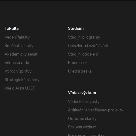
Fakulta
Studium
Vedení fakulty
Studijní programy
Součásti fakulty
Celoživotní vzdělávání
Akademický senát
Studijní oddělení
Vědecká rada
Erasmus +
Výroční zprávy
Úřední deska
Strategické záměry
Vše o AI na UJEP
Věda a výzkum
Vědecké projekty
Aplikační a vzdělávací projekty
Odborné články
Smluvní výzkum
Naše významné akce