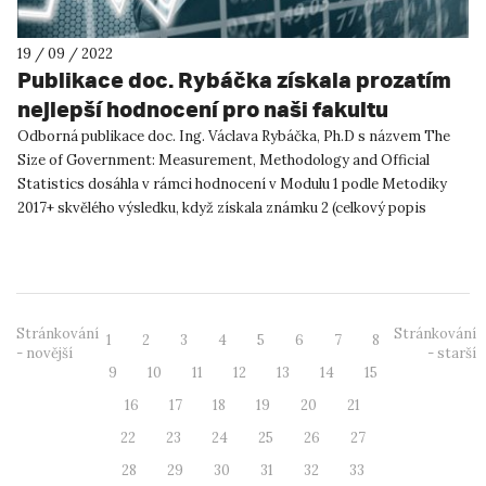
19 / 09 / 2022
Publikace doc. Rybáčka získala prozatím
nejlepší hodnocení pro naši fakultu
Odborná publikace doc. Ing. Václava Rybáčka, Ph.D s názvem The
Size of Government: Measurement, Methodology and Official
Statistics dosáhla v rámci hodnocení v Modulu 1 podle Metodiky
2017+ skvělého výsledku, když získala známku 2 (celkový popis
hodn...
Stránkování
Stránkování
1
2
3
4
5
6
7
8
- novější
- starší
9
10
11
12
13
14
15
16
17
18
19
20
21
22
23
24
25
26
27
28
29
30
31
32
33