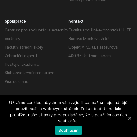
Spolupráce
Kontakt
Centrum pro spolupráci s externími
Fakulta sociálně ekonomická UJEP
partnery
Budova Moskevská 54
Fakultní střední školy
Objekt VIKS, ul. Pasteurova
Zahraniční experti
400 96 Ústí nad Labem
Hostující akademici
Klub absolventů: registrace
Píše se o nás
Užíváme cookies, abychom vám zajistili co možná nejsnadnější
RSS
| Všechna práva vyhrazena
použití našich webových stránek. Pokud budete nadále
prohlížet naše stránky předpokládáme, že s použitím cookies
souhlasíte.
Souhlasím