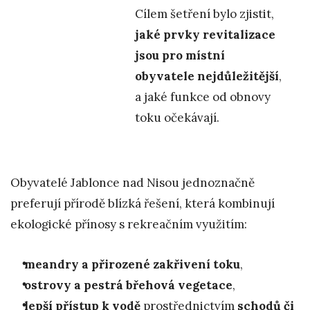
Cílem šetření bylo zjistit,
jaké prvky revitalizace
jsou pro místní
obyvatele nejdůležitější
,
a jaké funkce od obnovy
toku očekávají.
Obyvatelé Jablonce nad Nisou jednoznačně
preferují přírodě blízká řešení, která kombinují
ekologické přínosy s rekreačním využitím:
meandry a přirozené zakřivení toku
,
ostrovy a pestrá břehová vegetace
,
lepší přístup k vodě
prostřednictvím
schodů či