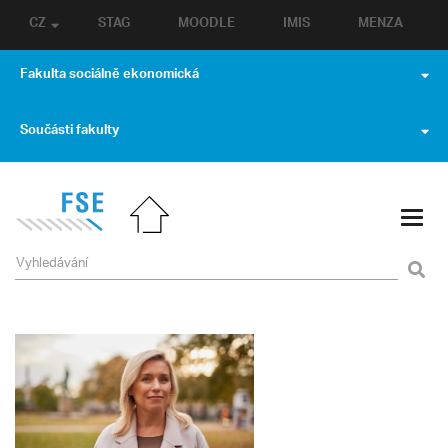
CZ
STAG
MOODLE
IMIS
MENZA
Fakulta sociálně ekonomická
Součásti fakulty