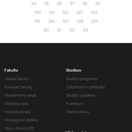
94
95
96
97
98
99
100
101
102
103
104
105
106
107
108
109
110
111
112
113
Fakulta
Studium
Vedení fakulty
Studijní programy
Součásti fakulty
Celoživotní vzdělávání
Akademický senát
Studijní oddělení
Vědecká rada
Erasmus +
Výroční zprávy
Úřední deska
Strategické záměry
Vše o AI na UJEP