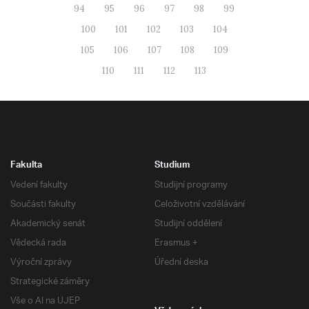
94
95
96
97
98
99
100
101
102
103
104
105
106
107
108
109
110
111
112
113
Fakulta
Studium
Vedení fakulty
Studijní programy
Součásti fakulty
Celoživotní vzdělávání
Akademický senát
Studijní oddělení
Vědecká rada
Erasmus +
Výroční zprávy
Úřední deska
Strategické záměry
Vše o AI na UJEP