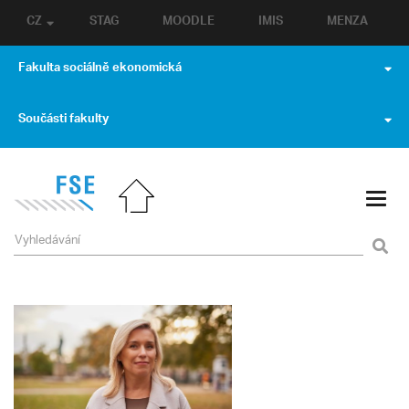
CZ
STAG
MOODLE
IMIS
MENZA
Fakulta sociálně ekonomická
Součásti fakulty