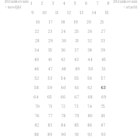
Stránkování
Stránkování
1
2
3
4
5
6
7
8
- novější
- starší
9
10
11
12
13
14
15
16
17
18
19
20
21
22
23
24
25
26
27
28
29
30
31
32
33
34
35
36
37
38
39
40
41
42
43
44
45
46
47
48
49
50
51
52
53
54
55
56
57
58
59
60
61
62
63
64
65
66
67
68
69
70
71
72
73
74
75
76
77
78
79
80
81
82
83
84
85
86
87
88
89
90
91
92
93