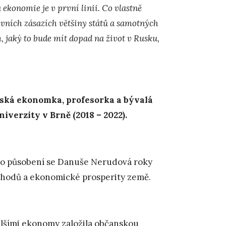
ekonomie je v první linii. Co vlastně
ivních zásazích většiny států a samotných
 jaký to bude mít dopad na život v Rusku,
ská ekonomka, profesorka a bývalá
verzity v Brně (2018 – 2022).
ho působení se Danuše Nerudová roky
chodů a ekonomické prosperity země.
alšími ekonomy založila občanskou