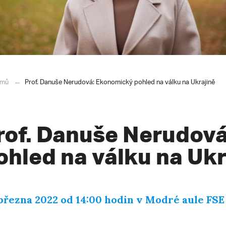
mů
Prof. Danuše Nerudová: Ekonomický pohled na válku na Ukrajině
rof. Danuše Nerudov
ohled na válku na Ukr
 března 2022 od 14:00 hodin v Modré aule FS