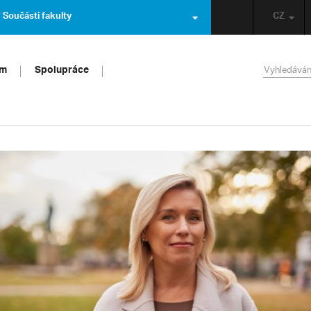
Součásti fakulty
CZ
um
Spolupráce