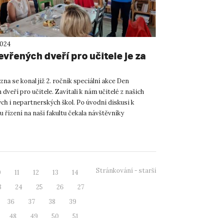
2024
evřených dveří pro učitele je za
zna se konal již 2. ročník speciální akce Den
dveří pro učitele. Zavítali k nám učitelé z našich
ch i nepartnerských škol. Po úvodní diskusi k
 řízení na naši fakultu čekala návštěvníky
na tém...
Stránkování - starší
0
11
12
13
14
3
24
25
26
27
36
37
38
39
48
49
50
51