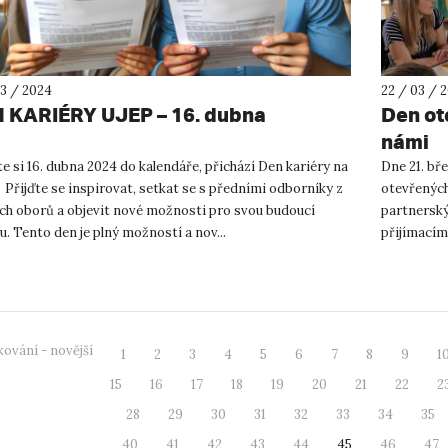
03 / 2024
22 / 03 / 
 KARIÉRY UJEP – 16. dubna
Den ot
námi
e si 16. dubna 2024 do kalendáře, přichází Den kariéry na
Dne 21. bře
 Přijďte se inspirovat, setkat se s předními odborníky z
otevřených 
ch oborů a objevit nové možnosti pro svou budoucí
partnerský
u. Tento den je plný možností a nov...
přijímacímu
přednáška 
ování - novější
1
2
3
4
5
6
7
8
9
1
15
16
17
18
19
20
21
22
2
28
29
30
31
32
33
34
35
40
41
42
43
44
45
46
47