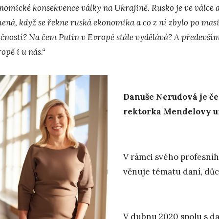
nomické konsekvence války na Ukrajině. Rusko je ve válce a 
ená, když se řekne ruská ekonomika a co z ní zbylo po mas
ečností? Na čem Putin v Evropě stále vydělává? A především,
opě i u nás.“
Danuše Nerudová je če
rektorka Mendelovy uni
V rámci svého profesní
věnuje tématu daní, dů
V dubnu 2020 spolu s d