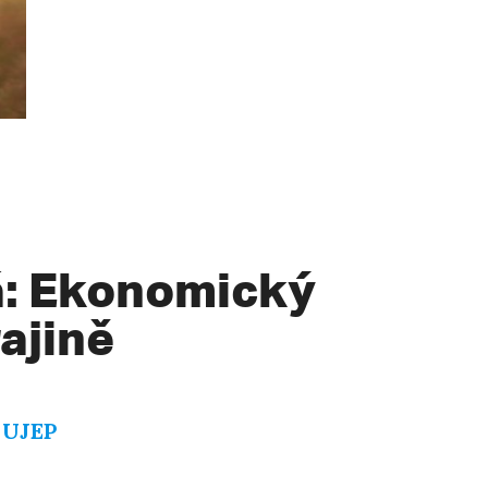
á: Ekonomický
ajině
E UJEP