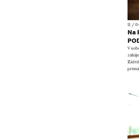
11 / 0
Na 
POD
soc
V sobo
zaháj
Záštit
primá
UJEP J