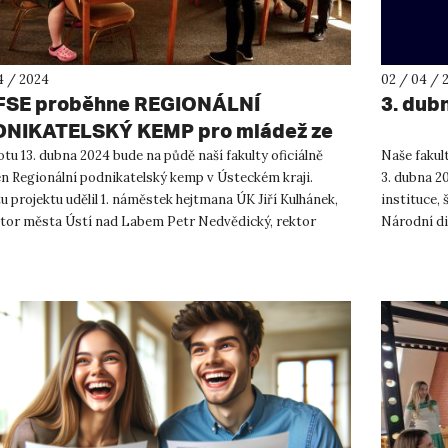
4 / 2024
02 / 04 / 
FSE proběhne REGIONÁLNÍ
3. dub
NIKATELSKÝ KEMP pro mládež ze
iálně znevýhodněného prostředí
tu 13. dubna 2024 bude na půdě naší fakulty oficiálně
Naše fakul
en Regionální podnikatelský kemp v Ústeckém kraji.
3. dubna 20
u projektu udělil 1. náměstek hejtmana ÚK Jiří Kulhánek,
instituce, 
tor města Ústí nad Labem Petr Nedvědický, rektor
Národní di
aroslav ...