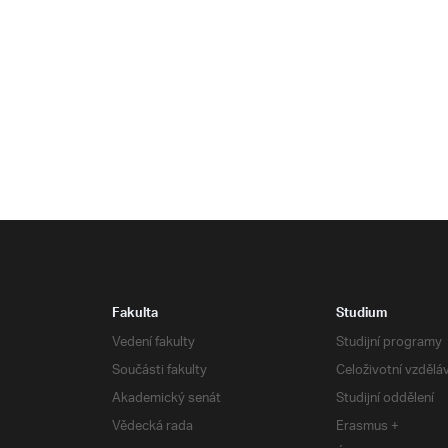
Fakulta
Studium
Vedení fakulty
Studijní programy
Součásti fakulty
Celoživotní vzdělá
Akademický senát
Studijní oddělení
Vědecká rada
Erasmus +