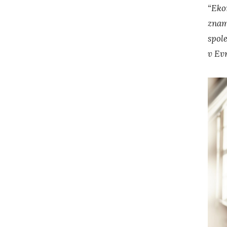
“Eko
znam
spol
v Evr