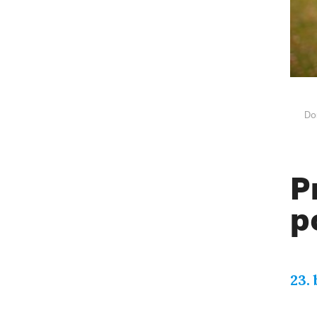
Do
P
p
23.