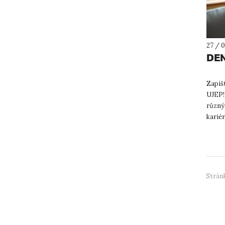
27 / 
DEN
Zapišt
UJEP!
různý
kariér
Stránk