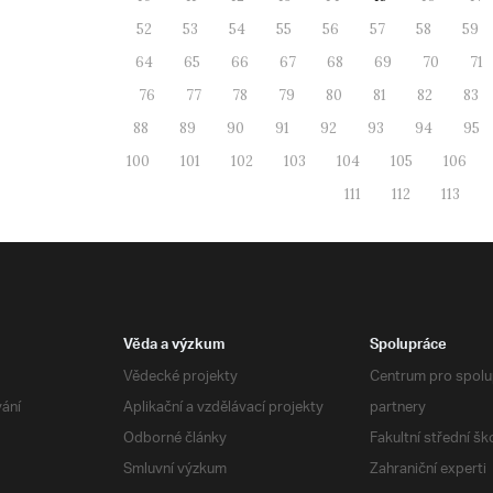
52
53
54
55
56
57
58
59
64
65
66
67
68
69
70
71
76
77
78
79
80
81
82
83
88
89
90
91
92
93
94
95
100
101
102
103
104
105
106
111
112
113
Věda a výzkum
Spolupráce
Vědecké projekty
Centrum pro spolup
vání
Aplikační a vzdělávací projekty
partnery
Odborné články
Fakultní střední šk
Smluvní výzkum
Zahraniční experti