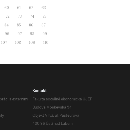
60
61
62
63
72
73
74
75
84
85
86
87
96
97
98
99
107
108
109
110
Kontakt
ráci s externími
Fakulta sociálně ekonomická UJEP
Budova Moskevská 54
oly
Objekt VIKS, ul. Pasteurova
400 96 Ústí nad Labem