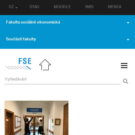
CZ
STAG
MOODLE
IMIS
MENZA
Fakulta sociálně ekonomická
Součásti fakulty