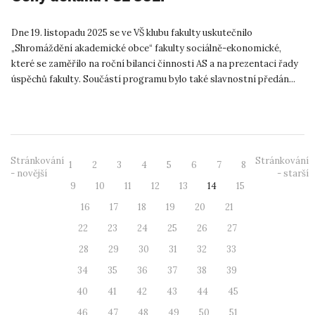
Dne 19. listopadu 2025 se ve VŠ klubu fakulty uskutečnilo
„Shromáždění akademické obce“ fakulty sociálně-ekonomické,
které se zaměřilo na roční bilanci činnosti AS a na prezentaci řady
úspěchů fakulty. Součástí programu bylo také slavnostní předán...
Stránkování
Stránkování
1
2
3
4
5
6
7
8
- novější
- starší
9
10
11
12
13
14
15
16
17
18
19
20
21
22
23
24
25
26
27
28
29
30
31
32
33
34
35
36
37
38
39
40
41
42
43
44
45
46
47
48
49
50
51