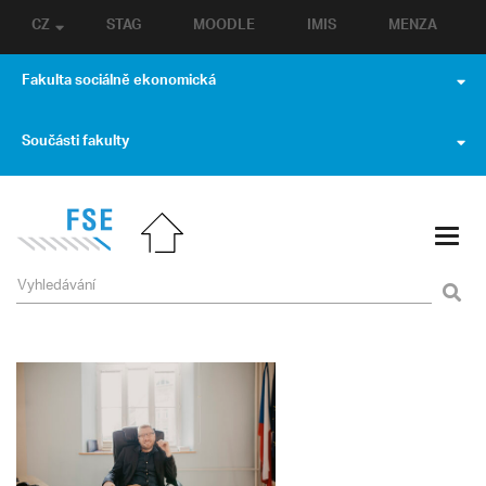
CZ
STAG
MOODLE
IMIS
MENZA
Fakulta sociálně ekonomická
Součásti fakulty