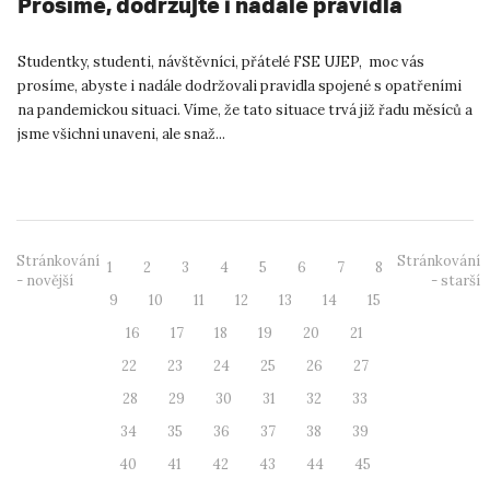
Prosíme, dodržujte i nadále pravidla
Studentky, studenti, návštěvníci, přátelé FSE UJEP, moc vás
prosíme, abyste i nadále dodržovali pravidla spojené s opatřeními
na pandemickou situaci. Víme, že tato situace trvá již řadu měsíců a
jsme všichni unaveni, ale snaž...
Stránkování
Stránkování
1
2
3
4
5
6
7
8
- novější
- starší
9
10
11
12
13
14
15
16
17
18
19
20
21
22
23
24
25
26
27
28
29
30
31
32
33
34
35
36
37
38
39
40
41
42
43
44
45