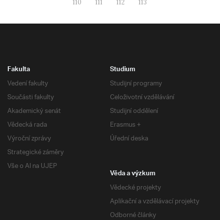
110
111
112
113
Fakulta
Studium
Vedení fakulty
Studijní programy
Součásti fakulty
Celoživotní vzdělávání
Akademický senát
Studijní oddělení
Vědecká rada
Erasmus +
Výroční zprávy
Úřední deska
Strategické záměry
Vše o AI na UJEP
Věda a výzkum
Vědecké projekty
Aplikační a vzdělávací projekty
Odborné články