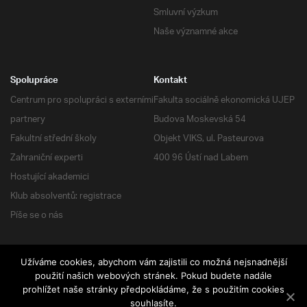
Smluvní výzkum
Naše významné akce
Spolupráce
Kontakt
Centrum pro spolupráci s externími
Fakulta sociálně ekonomická UJEP
partnery
Budova Moskevská 54
Fakultní střední školy
Objekt VIKS, ul. Pasteurova
Zahraniční experti
400 96 Ústí nad Labem
Hostující akademici
Klub absolventů: registrace
Píše se o nás
Užíváme cookies, abychom vám zajistili co možná nejsnadnější
RSS
| Všechna práva vyhrazena
použití našich webových stránek. Pokud budete nadále
prohlížet naše stránky předpokládáme, že s použitím cookies
souhlasíte.