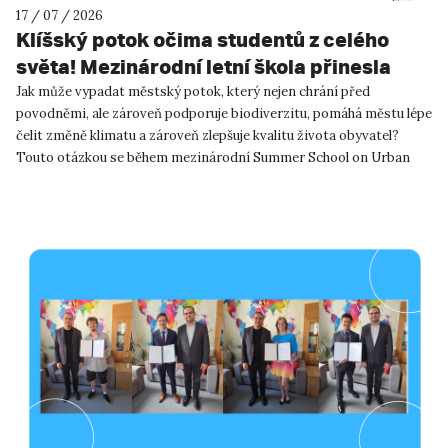
17 / 07 / 2026
Klíšský potok očima studentů z celého
světa! Mezinárodní letní škola přinesla
inspiraci pro Ústí nad Labem!
Jak může vypadat městský potok, který nejen chrání před
povodněmi, ale zároveň podporuje biodiverzitu, pomáhá městu lépe
čelit změně klimatu a zároveň zlepšuje kvalitu života obyvatel?
Touto otázkou se během mezinárodní Summer School on Urban
River R...