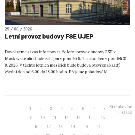
29 / 06 / 2026
Letní provoz budovy FSE UJEP
Dovolujeme si vás informovat, že letní provoz budovy FSE v
Moskevské ulici bude zahájen v pondělí 6. 7. a ukončen v pondělí 31.
8. 2026. V těchto letních měsících bude budova otevřena každý
všední den od 6:00 do 18:00 hodin. Přejeme pohodové lé...
Stránkování
1
2
3
4
5
6
7
8
- starší
9
10
11
12
13
14
15
16
17
18
19
20
21