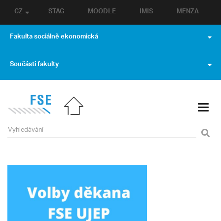
CZ
STAG
MOODLE
IMIS
MENZA
Fakulta sociálně ekonomická
Součásti fakulty