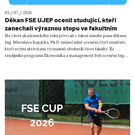
03 / 07 / 2026
Děkan FSE UJEP ocenil studující, kteří
zanechali výraznou stopu ve fakultním
životě
Na závěr akademického roku převzali z rukou našeho pana děkana
Ing. Miroslava Kopáčka, Ph.D. mimořádné ocenění čtyři studenti,
kteří svými aktivitami významně obohatili život fakulty. Ze
studijního programu Ekonomika a management byli oceněni Ing....