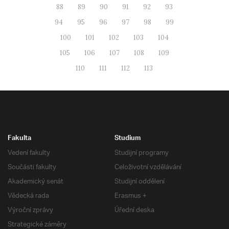
88
89
90
91
92
93
94
95
96
97
98
99
100
101
102
103
104
105
106
107
108
109
110
111
112
113
Fakulta
Studium
Vedení fakulty
Studijní programy
Součásti fakulty
Celoživotní vzdělávání
Akademický senát
Studijní oddělení
Vědecká rada
Erasmus +
Výroční zprávy
Úřední deska
Strategické záměry