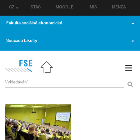
CZ
STAG
MOODLE
IMIS
MENZA
Fakulta sociálně ekonomická
Součásti fakulty