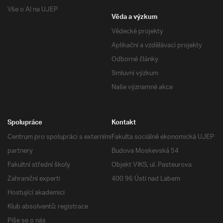
Vše o AI na UJEP
Věda a výzkum
Vědecké projekty
Aplikační a vzdělávací projekty
Odborné články
Smluvní výzkum
Naše významné akce
Spolupráce
Kontakt
Centrum pro spolupráci s externími
Fakulta sociálně ekonomická UJEP
partnery
Budova Moskevská 54
Fakultní střední školy
Objekt VIKS, ul. Pasteurova
Zahraniční experti
400 96 Ústí nad Labem
Hostující akademici
Klub absolventů: registrace
Píše se o nás