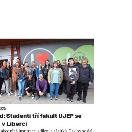
2025
: Studenti tří fakult UJEP se
 v Liberci
kce plná inspirace, sdílení a zážitků. Tak by se dal