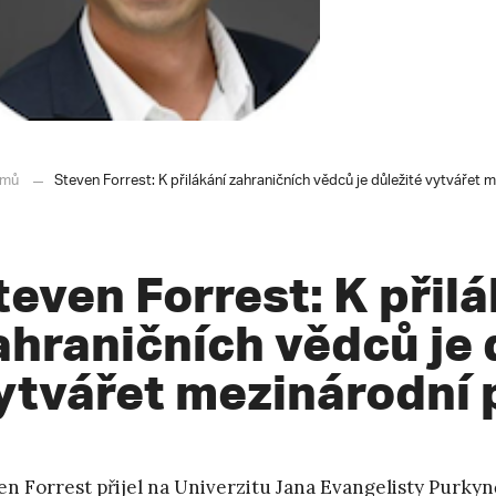
mů
Steven Forrest: K přilákání zahraničních vědců je důležité vytvářet 
teven Forrest: K přil
ahraničních vědců je 
ytvářet mezinárodní 
en Forrest přijel na Univerzitu Jana Evangelisty Purkyn