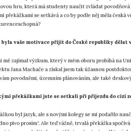
ovou hru, která má studenty naučit zvládat povodňová r
mi překážkami se setkává a co by podle něj měla česká vě
kurenceschopná?
 byla vaše motivace přijít do České republiky dělat 
i mě zajímal výzkum, který v mém oboru probíhá na Unive
ektu Jana Machače a získal jsem tak úžasnou postdokt
vám povodněmi, územním plánováním, ale také deskový
kými překážkami jste se setkali při příjezdu do cizí 
ážkou byl jazyk, ale s novými kolegy se mi podařilo naučit
edno pivo prosím“. Ale teď vážně, trvalá překážka spočívá