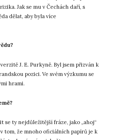
izika. Jak se mu v Čechách daří, s
da dělat, aby byla více
vědu?
rzitě J. E. Purkyně. Byl jsem přizván k
orandskou pozici. Ve svém výzkumu se
mi hrami.
země?
 se ty nejdůležitější fráze, jako „ahoj“
 v tom, že mnoho oficiálních papírů je k