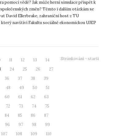
ra pomoci vědě? Jak může herní simulace přispět k
 společenských změn? Těmto i dalším otázkám se
at David Ellerbrake, zahraniční host z TU
který navštíví Fakultu sociálně ekonomickou UJEP
25. V úte...
Stránkování - starší
0
11
12
13
14
3
24
25
26
27
36
37
38
39
48
49
50
51
60
61
62
63
72
73
74
75
84
85
86
87
96
97
98
99
107
108
109
110