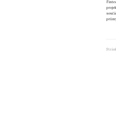
Finte
projek
součá
průmy
k prop
Stránk