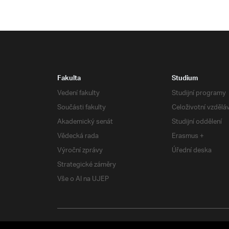
Fakulta
Studium
Vedení fakulty
Studijní programy
Součásti fakulty
Celoživotní vzdělá
Akademický senát
Studijní oddělení
Vědecká rada
Erasmus +
Výroční zprávy
Úřední deska
Strategické záměry
Vše o AI na UJEP
RSS
| Všechna práva vyhrazena