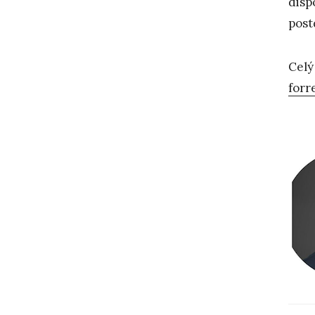
disp
post
Celý
forr