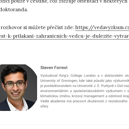
ozici pouze v češtině, což ztěžuje orientaci v některýc
doktoranda.
 rozhovor si můžete přečíst zde:
https://vedavyzkum.c
est-k-prilakani-zahranicnich-vedcu-je-dulezite-vytva