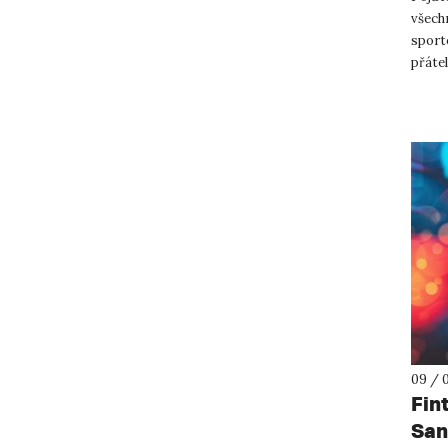
všechn
sport
přáte
📅 Kdy
09 / 
Fin
San