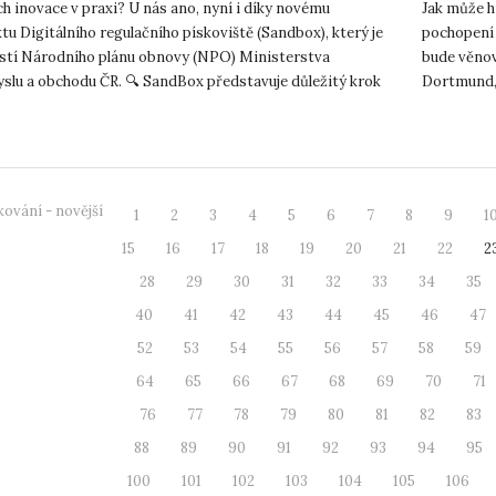
ch inovace v praxi? U nás ano, nyní i díky novému
Jak může h
tu Digitálního regulačního pískoviště (Sandbox), který je
pochopení
stí Národního plánu obnovy (NPO) Ministerstva
bude věnov
slu a obchodu ČR. 🔍 SandBox představuje důležitý krok
Dortmund, 
ojení regula...
v květnu 20
ování - novější
1
2
3
4
5
6
7
8
9
1
15
16
17
18
19
20
21
22
2
28
29
30
31
32
33
34
35
40
41
42
43
44
45
46
47
52
53
54
55
56
57
58
59
64
65
66
67
68
69
70
71
76
77
78
79
80
81
82
83
88
89
90
91
92
93
94
95
100
101
102
103
104
105
106