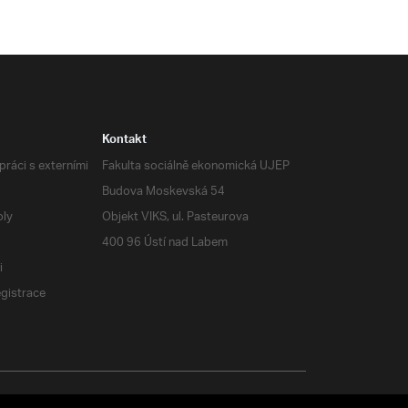
Kontakt
ráci s externími
Fakulta sociálně ekonomická UJEP
Budova Moskevská 54
oly
Objekt VIKS, ul. Pasteurova
400 96 Ústí nad Labem
i
egistrace