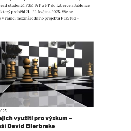
jezd studentů FSE, PřF a PF do Liberce a Jablonce
který proběhl 21.–22. května 2025. Vše se
o v rámci mezinárodního projektu PraStud –
aměřené...
2025
ejich využití pro výzkum –
ší David Ellerbrake