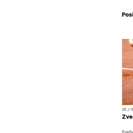
Pos
26 / 
Zve
Pojďt