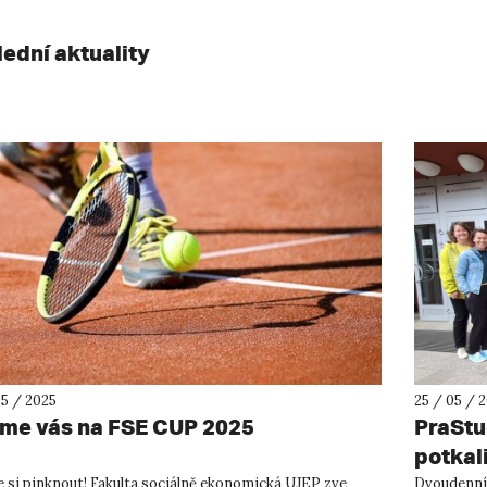
lední aktuality
05 / 2025
25 / 05 / 
me vás na FSE CUP 2025
PraStud
potkali
e si pinknout! Fakulta sociálně ekonomická UJEP zve
Dvoudenní a