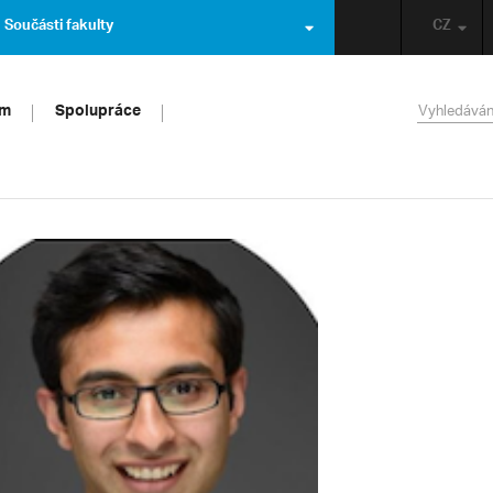
Součásti fakulty
CZ
um
Spolupráce