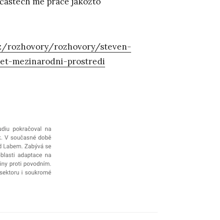
h částech mé práce jakožto
z/rozhovory/rozhovory/steven-
ret-mezinarodni-prostredi