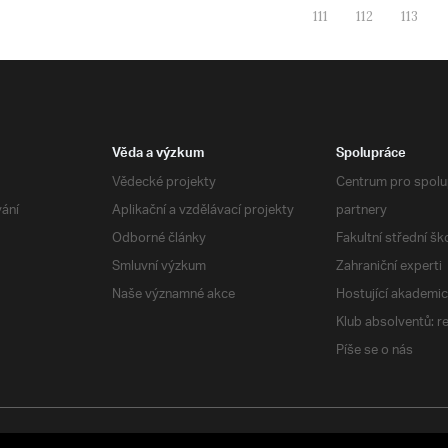
111
112
113
Věda a výzkum
Spolupráce
Vědecké projekty
Centrum pro spolup
vání
Aplikační a vzdělávací projekty
partnery
Odborné články
Fakultní střední šk
Smluvní výzkum
Zahraniční experti
Naše významné akce
Hostující akademic
Klub absolventů: r
Píše se o nás