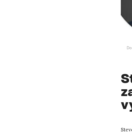
Do
S
z
v
Stev