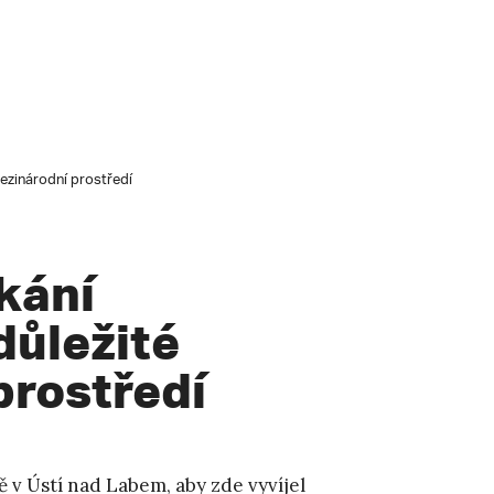
mezinárodní prostředí
ákání
důležité
prostředí
ě v Ústí nad Labem, aby zde vyvíjel