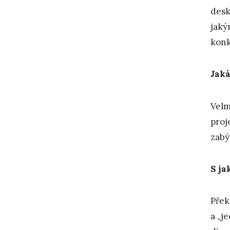
desk
jaký
kon
Jaká
Velm
proj
zabý
S ja
Přek
a „j