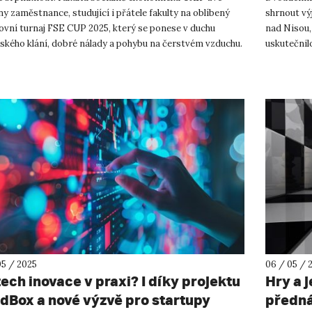
y zaměstnance, studující i přátele fakulty na oblíbený
shrnout vý
ovní turnaj FSE CUP 2025, který se ponese v duchu
nad Nisou, 
lského klání, dobré nálady a pohybu na čerstvém vzduchu.
uskutečnil
? Ve ...
Profesně z
05 / 2025
06 / 05 / 
tech inovace v praxi? I díky projektu
Hry a j
dBox a nové výzvě pro startupy
předná