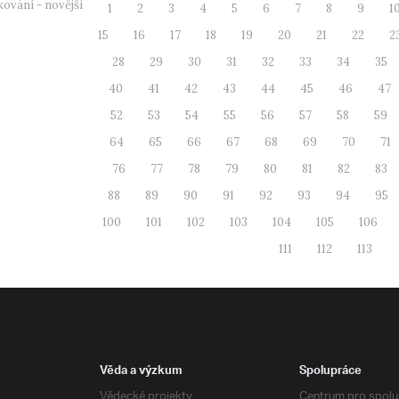
ování - novější
1
2
3
4
5
6
7
8
9
1
15
16
17
18
19
20
21
22
2
28
29
30
31
32
33
34
35
40
41
42
43
44
45
46
47
52
53
54
55
56
57
58
59
64
65
66
67
68
69
70
71
76
77
78
79
80
81
82
83
88
89
90
91
92
93
94
95
100
101
102
103
104
105
106
111
112
113
Věda a výzkum
Spolupráce
Vědecké projekty
Centrum pro spolup