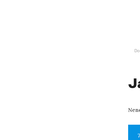
Do
J
Nene