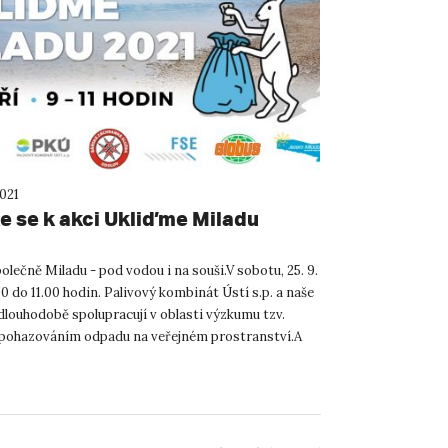
2021
te se k akci Ukliďme Miladu
lečně Miladu - pod vodou i na souši.V sobotu, 25. 9.
0 do 11.00 hodin. Palivový kombinát Ústí s.p. a naše
dlouhodobě spolupracují v oblasti výzkumu tzv.
, pohazováním odpadu na veřejném prostranství.A