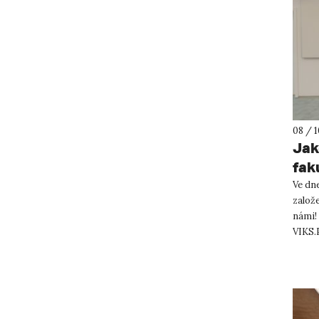
08 / 1
Jak
fak
Ve dne
založe
námi! 
VIKS.P