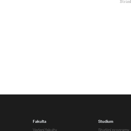
Stránk
Fakulta
Studium
Vedení fakulty
Studijní programy