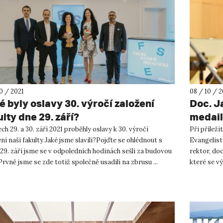
0 / 2021
08 / 10 / 2
é byly oslavy 30. výročí založení
Doc. J
ulty dne 29. září?
medail
ch 29. a 30. září 2021 proběhly oslavy k 30. výročí
Při příleži
ní naší fakulty.Jaké jsme slavili?Pojďte se ohlédnout s
Evangelist
29. září jsme se v odpoledních hodinách sešli za budovou
rektor, do
rvně jsme se zde totiž společně usadili na zbrusu ...
které se v
Pamětní m.