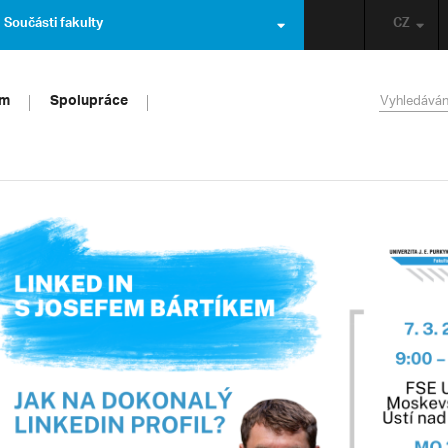
Součásti fakulty
CZ
um
Spolupráce