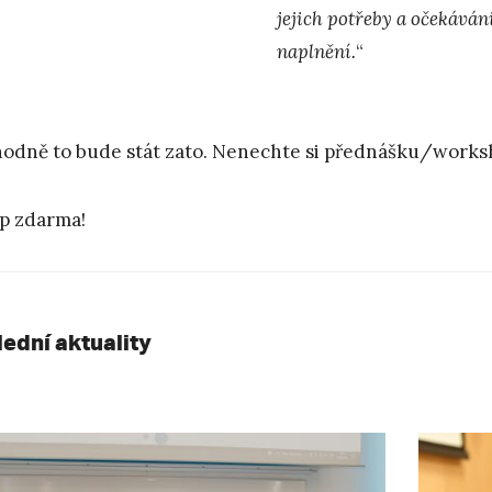
jejich potřeby a očekávání 
naplnění.
“
odně to bude stát zato. Nenechte si přednášku/worksh
p zdarma!
lední aktuality