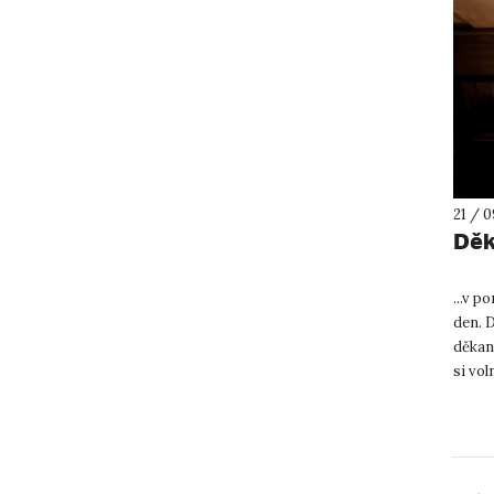
21 / 0
Děk
...v p
den. D
děkan
si vol