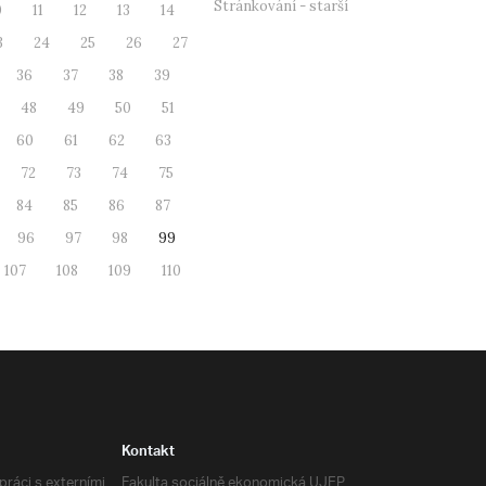
Stránkování - starší
0
11
12
13
14
3
24
25
26
27
36
37
38
39
48
49
50
51
60
61
62
63
72
73
74
75
84
85
86
87
96
97
98
99
107
108
109
110
Kontakt
ráci s externími
Fakulta sociálně ekonomická UJEP