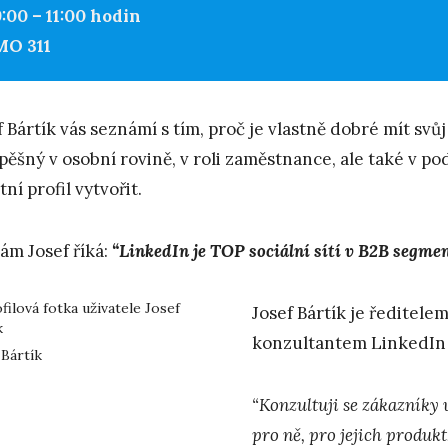
9:00 – 11:00 hodin
MO 311
f Bártík vás seznámí s tím, proč je vlastně dobré mít svů
pěšný v osobní rovině, v roli zaměstnance, ale také v po
tní profil vytvořit.
sám Josef říká:
“LinkedIn je TOP sociální sítí v B2B segmen
Josef Bártík je ředitel
konzultantem LinkedIn 
 Bártík
“Konzultuji se zákazníky 
pro ně, pro jejich produkt,