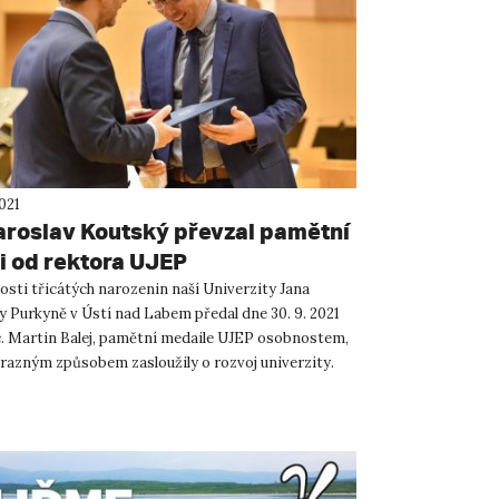
021
aroslav Koutský převzal pamětní
i od rektora UJEP
tosti třicátých narozenin naší Univerzity Jana
y Purkyně v Ústí nad Labem předal dne 30. 9. 2021
c. Martin Balej, pamětní medaile UJEP osobnostem,
ýrazným způsobem zasloužily o rozvoj univerzity.
..