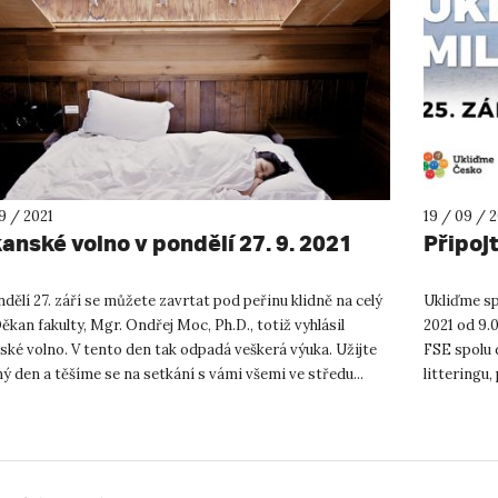
9 / 2021
19 / 09 / 
anské volno v pondělí 27. 9. 2021
Připoj
ondělí 27. září se můžete zavrtat pod peřinu klidně na celý
Ukliďme spo
ěkan fakulty, Mgr. Ondřej Moc, Ph.D., totiž vyhlásil
2021 od 9.0
ské volno. V tento den tak odpadá veškerá výuka. Užijte
FSE spolu 
ný den a těšíme se na setkání s vámi všemi ve středu...
litteringu
pro...