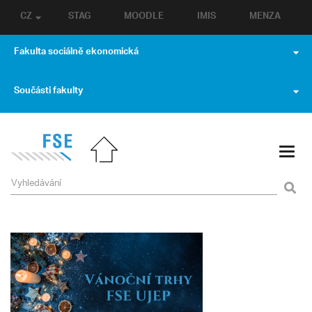
CZ
STAG
MOODLE
IMIS
MENZA
Fakulta sociálně ekonomická
Součásti fakulty