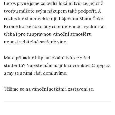
Letos prvně jsme oslovili i lokální tvůrce, jejichž
tvorbu můžete svým nákupem také podpořit. A
rozhodně si nenechte ujít báječnou Manu Čoko.
Kromě horké čokolády si budete moci vychutnat
třeba i pro tu správnou vánoční atmosféru
nepostradatelné svařené víno.
Máte případně i tip na lokální tvůrce z řad
studentů? Napište nám na jitka.dvorakova@ujep.cz
a my se s nimi rádi domluvíme.
Těšíme se na vánoční setkání i zastavení se.