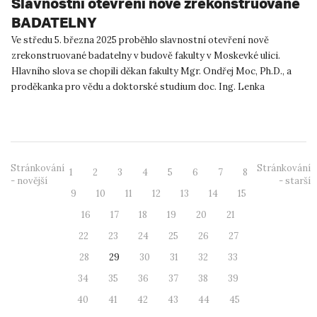
Slavnostní otevření nově zrekonstruované
BADATELNY
Ve středu 5. března 2025 proběhlo slavnostní otevření nově
zrekonstruované badatelny v budově fakulty v Moskevké ulici.
Hlavního slova se chopili děkan fakulty Mgr. Ondřej Moc, Ph.D., a
proděkanka pro vědu a doktorské studium doc. Ing. Lenka
Slavíková...
Stránkování
Stránkování
1
2
3
4
5
6
7
8
- novější
- starší
9
10
11
12
13
14
15
16
17
18
19
20
21
22
23
24
25
26
27
28
29
30
31
32
33
34
35
36
37
38
39
40
41
42
43
44
45