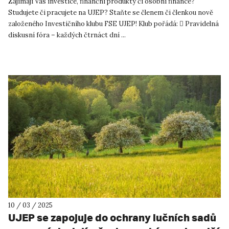
Zajímají Vás investice, finanční produkty či osobní finance?
Studujete či pracujete na UJEP? Staňte se členem či členkou nově
založeného Investičního klubu FSE UJEP! Klub pořádá:  Pravidelná
diskusní fóra – každých čtrnáct dní ...
10 / 03 / 2025
UJEP se zapojuje do ochrany lučních sadů