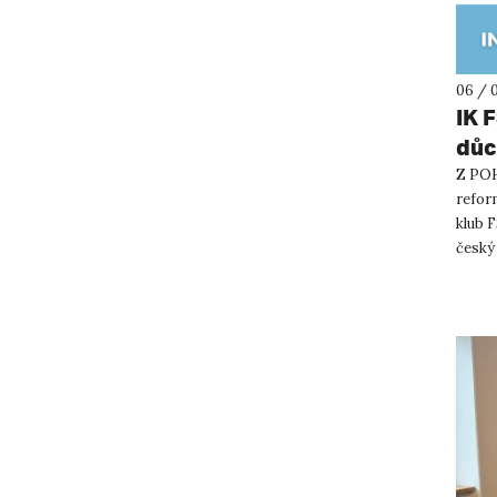
06 / 
IK 
důc
Z PO
reform
klub F
český
bu...