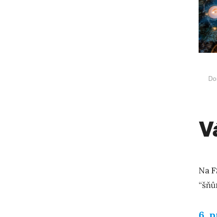
Do
V
Na F
“šňů
6. 