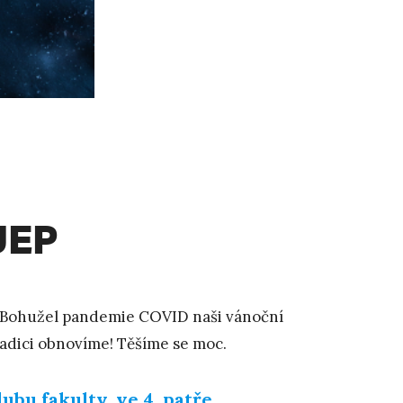
JEP
. Bohužel pandemie COVID naši vánoční
radici obnovíme! Těšíme se moc.
ubu fakulty, ve 4. patře