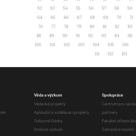
52
53
54
55
56
57
58
59
64
65
66
67
68
69
70
71
76
77
78
79
80
81
82
83
88
89
90
91
92
93
94
95
100
101
102
103
104
105
106
111
112
113
Věda a výzkum
Spolupráce
Vědecké projekty
Centrum pro spolup
vání
Aplikační a vzdělávací projekty
partnery
Odborné články
Fakultní střední šk
Smluvní výzkum
Zahraniční experti