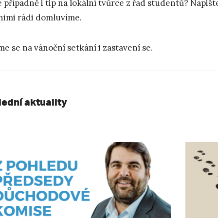
 případně i tip na lokální tvůrce z řad studentů? Napiš
 nimi rádi domluvíme.
me se na vánoční setkání i zastavení se.
lední aktuality