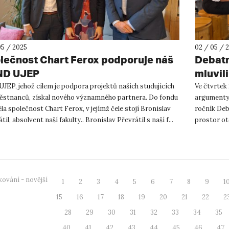
05 / 2025
02 / 05 / 
lečnost Chart Ferox podporuje náš
Debatn
ND UJEP
mluvil
UJEP, jehož cílem je podpora projektů našich studujících
Ve čtvrtek 
ěstnanců, získal nového významného partnera. Do fondu
argumenty,
la společnost Chart Ferox, v jejímž čele stojí Bronislav
ročník Deb
til, absolvent naší fakulty.. Bronislav Převrátil s naší f...
prostor ot
si vyzkou...
ování - novější
1
2
3
4
5
6
7
8
9
1
15
16
17
18
19
20
21
22
2
28
29
30
31
32
33
34
35
40
41
42
43
44
45
46
47