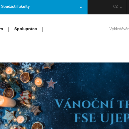
Součásti fakulty
CZ
um
Spolupráce