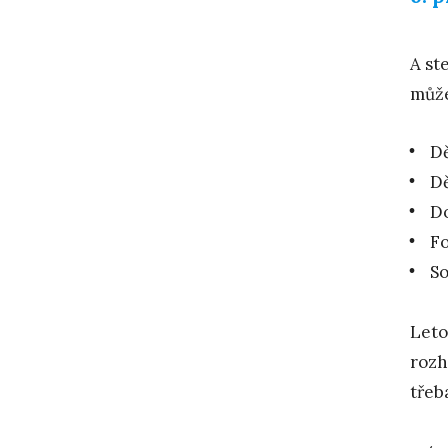
A st
může
Dě
D
Do
F
S
Leto
rozh
třeb