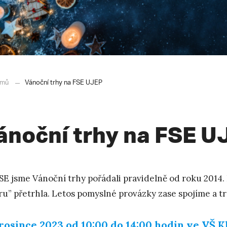
mů
Vánoční trhy na FSE UJEP
ánoční trhy na FSE U
SE jsme Vánoční trhy pořádali pravidelně od roku 2014
ru” přetrhla. Letos pomyslné provázky zase spojíme a t
prosince 2023 od 10:00 do 14:00 hodin ve VŠ Kl