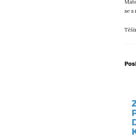
Máte
se s
Těší
Pos