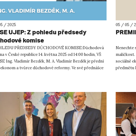
05 / 2025
05 / 05 / 
FSE UJEP: Z pohledu předsedy
PREMIÉ
hodové komise
HLEDU PŘEDSEDY DŮCHODOVÉ KOMISE:Důchodová
Nenechte s
a v České republice 14. května 2025 od 14:00 hodin, VŠ
maličkost. 
SE Ing. Vladimír Bezděk, M. A. Vladimír Bezděk je přední
sociálně e
 ekonom a tvůrce důchodové reformy. Ve své přednášce
předmětu 
kolegy Tom