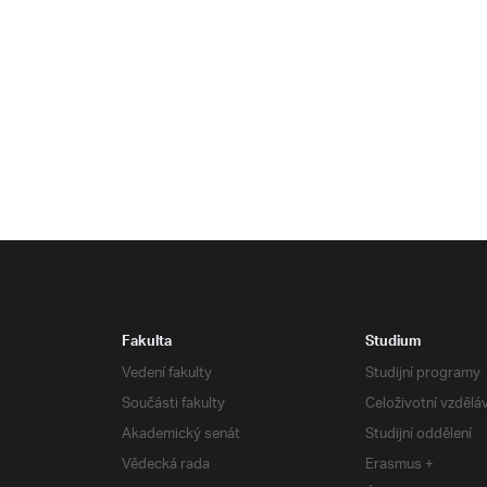
Fakulta
Studium
Vedení fakulty
Studijní programy
Součásti fakulty
Celoživotní vzdělá
Akademický senát
Studijní oddělení
Vědecká rada
Erasmus +