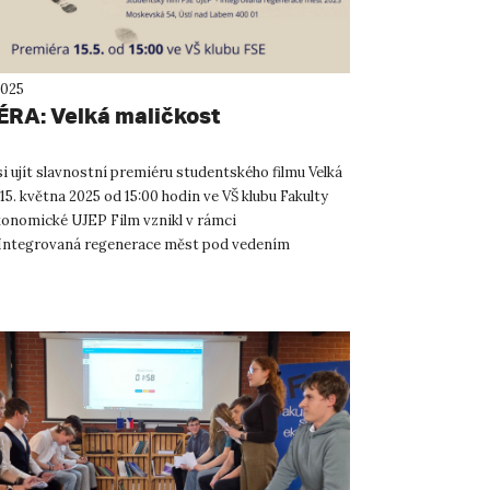
2025
RA: Velká maličkost
i ujít slavnostní premiéru studentského filmu Velká
15. května 2025 od 15:00 hodin ve VŠ klubu Fakulty
konomické UJEP Film vznikl v rámci
Integrovaná regenerace měst pod vedením
áše Sýkory a př...