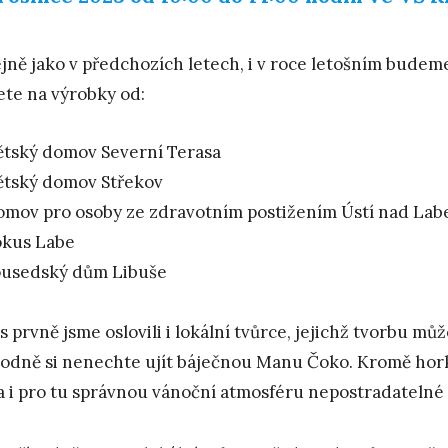
ejně jako v předchozích letech, i v roce letošním bude
te na výrobky od:
tský domov Severní Terasa
ětský domov Střekov
mov pro osoby ze zdravotním postižením Ústí nad La
okus Labe
ousedský dům Libuše
s prvně jsme oslovili i lokální tvůrce, jejichž tvorbu m
odně si nenechte ujít báječnou Manu Čoko. Kromě hork
a i pro tu správnou vánoční atmosféru nepostradatelné 