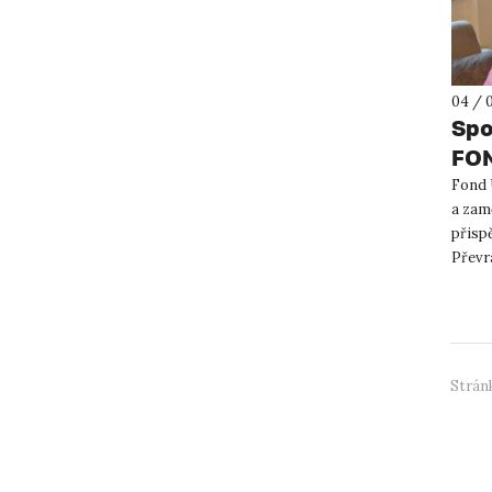
04 / 
Spo
FO
Fond 
a zam
přispě
Převrá
Stránk