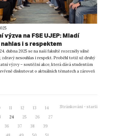
2025
í výzva na FSE UJEP: Mladí
i nahlas i s respektem
24. dubna 2025 se na naší fakultě rozezněly silné
 zdravý nesouhlas i respekt. Proběhl totiž už druhý
atní výzvy – soutěžní akce, která dává studentům
evřeně diskutovat o aktuálních tématech a zároveň
Stránkování - starší
0
11
12
13
14
3
24
25
26
27
36
37
38
39
48
49
50
51