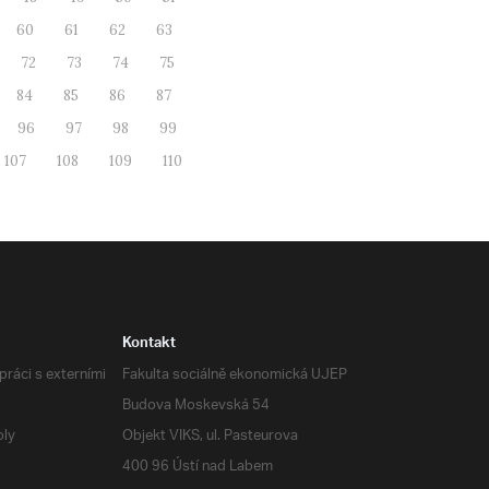
60
61
62
63
72
73
74
75
84
85
86
87
96
97
98
99
107
108
109
110
Kontakt
ráci s externími
Fakulta sociálně ekonomická UJEP
Budova Moskevská 54
oly
Objekt VIKS, ul. Pasteurova
400 96 Ústí nad Labem