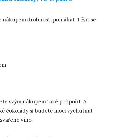
me nákupem drobností pomáhat. Těšit se
bem
ůžete svým nákupem také podpořit. A
é čokolády si budete moci vychutnat
svařené víno.