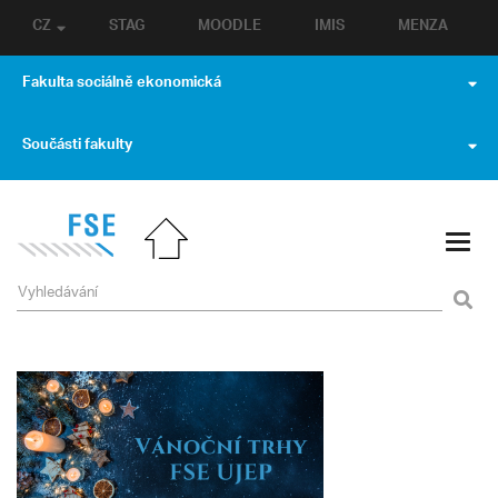
CZ
STAG
MOODLE
IMIS
MENZA
Fakulta sociálně ekonomická
Součásti fakulty