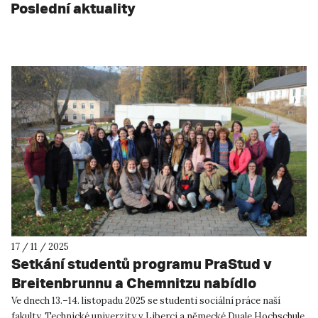
Poslední aktuality
17 / 11 / 2025
Setkání studentů programu PraStud v
Breitenbrunnu a Chemnitzu nabídlo
inspiraci i jedinečný networking
Ve dnech 13.–14. listopadu 2025 se studenti sociální práce naší
fakulty, Technické univerzity v Liberci a německé Duale Hochschule