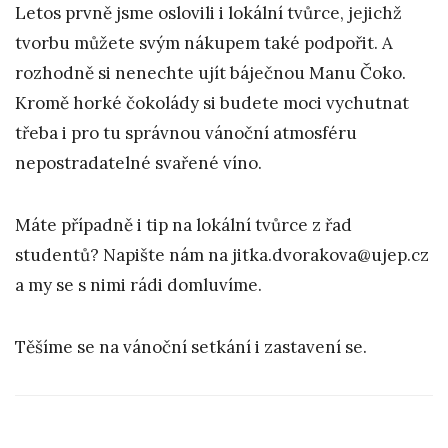
Letos prvně jsme oslovili i lokální tvůrce, jejichž
tvorbu můžete svým nákupem také podpořit. A
rozhodně si nenechte ujít báječnou Manu Čoko.
Kromě horké čokolády si budete moci vychutnat
třeba i pro tu správnou vánoční atmosféru
nepostradatelné svařené víno.
Máte případně i tip na lokální tvůrce z řad
studentů? Napište nám na jitka.dvorakova@ujep.cz
a my se s nimi rádi domluvíme.
Těšíme se na vánoční setkání i zastavení se.