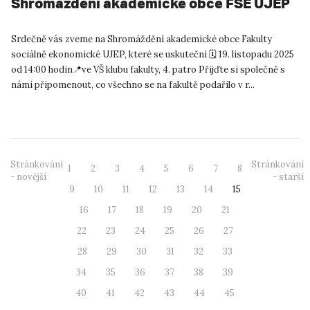
Shromáždění akademické obce FSE UJEP
Srdečně vás zveme na Shromáždění akademické obce Fakulty
sociálně ekonomické UJEP, které se uskuteční 🗓 19. listopadu 2025
od 14:00 hodin📍ve VŠ klubu fakulty, 4. patro Přijďte si společně s
námi připomenout, co všechno se na fakultě podařilo v r...
Stránkování
Stránkování
1
2
3
4
5
6
7
8
- novější
- starší
9
10
11
12
13
14
15
16
17
18
19
20
21
22
23
24
25
26
27
28
29
30
31
32
33
34
35
36
37
38
39
40
41
42
43
44
45