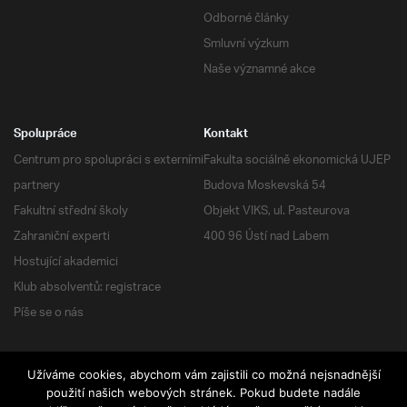
Odborné články
Smluvní výzkum
Naše významné akce
Spolupráce
Kontakt
Centrum pro spolupráci s externími
Fakulta sociálně ekonomická UJEP
partnery
Budova Moskevská 54
Fakultní střední školy
Objekt VIKS, ul. Pasteurova
Zahraniční experti
400 96 Ústí nad Labem
Hostující akademici
Klub absolventů: registrace
Píše se o nás
Užíváme cookies, abychom vám zajistili co možná nejsnadnější
použití našich webových stránek. Pokud budete nadále
RSS
| Všechna práva vyhrazena