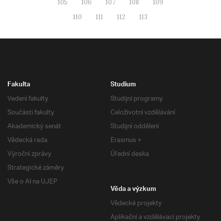
105
106
107
108
109
110
111
112
113
Fakulta
Studium
Vedení fakulty
Studijní programy
Součásti fakulty
Celoživotní vzdělávání
Akademický senát
Studijní oddělení
Vědecká rada
Erasmus +
Výroční zprávy
Úřední deska
Strategické záměry
Vše o AI na UJEP
Věda a výzkum
Vědecké projekty
Aplikační a vzdělávací projekty