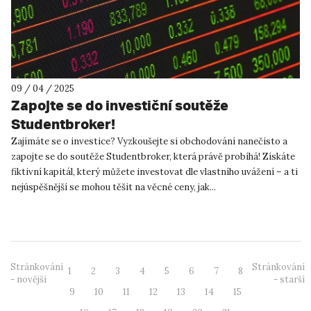
09 / 04 / 2025
Zapojte se do investiční soutěže
Studentbroker!
Zajímáte se o investice? Vyzkoušejte si obchodování nanečisto a
zapojte se do soutěže Studentbroker, která právě probíhá! Získáte
fiktivní kapitál, který můžete investovat dle vlastního uvážení – a ti
nejúspěšnější se mohou těšit na věcné ceny, jak...
Stránkování
Stránkování
1
2
3
4
5
6
7
8
- novější
- starší
9
10
11
12
13
14
15