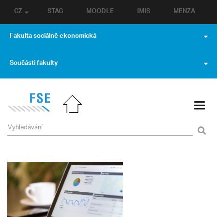
CZ
STAG
MOODLE
IMIS
MENZA
Fakulta sociálně ekonomická
Součásti fakulty