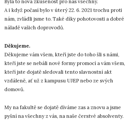
Byla to nová zkušenost pro nás všechny.
A i když počasí bylo v úterý 22. 6. 2021 trochu proti
nám, zvládli jsme to. Také díky pohotovosti a dobré
náladě vašich doprovodů.
Děkujeme.
Děkujeme vám všem, kteří jste do toho šli s námi,
kteří jste se nebáli nové formy promocí a vám všem,
kteří jste dojatě sledovali tento slavnostní akt
vzdáleně, ať už z kampusu UJEP nebo ze svých
domovů.
My na fakultě se dojatě díváme zas a znovu a jsme
pyšní na všechny z vás, na naše čerstvé absolventy.