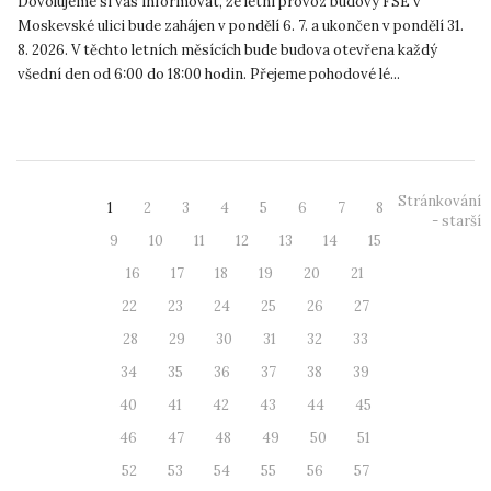
Dovolujeme si vás informovat, že letní provoz budovy FSE v
Moskevské ulici bude zahájen v pondělí 6. 7. a ukončen v pondělí 31.
8. 2026. V těchto letních měsících bude budova otevřena každý
všední den od 6:00 do 18:00 hodin. Přejeme pohodové lé...
Stránkování
1
2
3
4
5
6
7
8
- starší
9
10
11
12
13
14
15
16
17
18
19
20
21
22
23
24
25
26
27
28
29
30
31
32
33
34
35
36
37
38
39
40
41
42
43
44
45
46
47
48
49
50
51
52
53
54
55
56
57