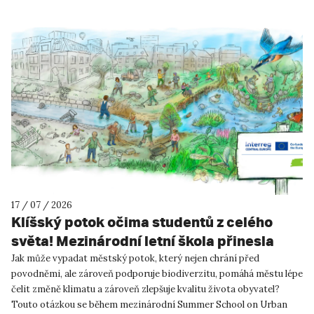
17 / 07 / 2026
Klíšský potok očima studentů z celého
světa! Mezinárodní letní škola přinesla
inspiraci pro Ústí nad Labem!
Jak může vypadat městský potok, který nejen chrání před
povodněmi, ale zároveň podporuje biodiverzitu, pomáhá městu lépe
čelit změně klimatu a zároveň zlepšuje kvalitu života obyvatel?
Touto otázkou se během mezinárodní Summer School on Urban