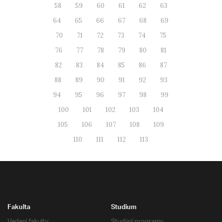
58
59
60
61
62
63
64
65
66
67
68
69
70
71
72
73
74
75
76
77
78
79
80
81
82
83
84
85
86
87
88
89
90
91
92
93
94
95
96
97
98
99
100
101
102
103
104
105
106
107
108
109
110
111
112
113
Fakulta
Studium
Vedení fakulty
Studijní programy