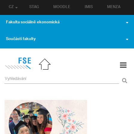
CZ
STAG
MOODLE
IMIS
MENZA
Fakulta sociálně ekonomická
Součásti fakulty