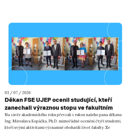
River R...
03 / 07 / 2026
Děkan FSE UJEP ocenil studující, kteří
zanechali výraznou stopu ve fakultním
životě
Na závěr akademického roku převzali z rukou našeho pana děkana
Ing. Miroslava Kopáčka, Ph.D. mimořádné ocenění čtyři studenti,
kteří svými aktivitami významně obohatili život fakulty. Ze