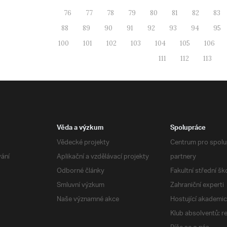
76
77
78
79
80
81
82
83
88
89
90
91
92
93
94
95
100
101
102
103
104
105
106
111
112
113
Věda a výzkum
Spolupráce
Vědecké projekty
Centrum pro spolup
vání
Aplikační a vzdělávací projekty
partnery
Odborné články
Fakultní střední šk
Smluvní výzkum
Zahraniční experti
Naše významné akce
Hostující akademic
Klub absolventů: r