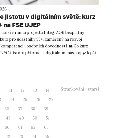
2026
e jistotu v digitálním světě: kurz
+ na FSE UJEP
abízí v rámci projektu IntegrAGE bezplatný
 kurz pro účastníky 55+, zaměřený na rozvoj
h kompetencí i osobních dovedností. 👥 Co kurz
 větší jistotu při práci s digitálními nástroji✔️ lepší
onl...
Stránkování - starší
0
11
12
13
14
3
24
25
26
27
36
37
38
39
48
49
50
51
60
61
62
63
72
73
74
75