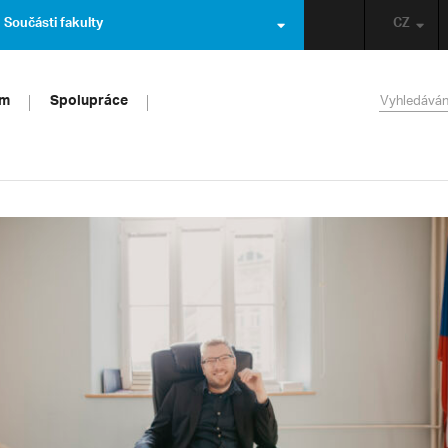
Součásti fakulty
CZ
um
Spolupráce