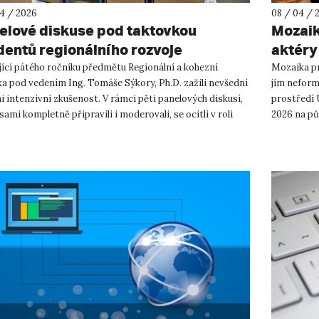
04 / 2026
08 / 04 / 
elové diskuse pod taktovkou
Mozaik
dentů regionálního rozvoje
aktéry
jící pátého ročníku předmětu Regionální a kohezní
Mozaika pr
ika pod vedením Ing. Tomáše Sýkory, Ph.D. zažili nevšední
jím neform
i intenzivní zkušenost. V rámci pěti panelových diskusí,
prostředí Ú
sami kompletně připravili i moderovali, se ocitli v roli
2026 na pů
..
environmen