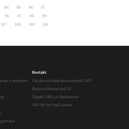
84
85
86
87
96
97
98
99
107
108
109
110
Kontakt
ráci s externími
Fakulta sociálně ekonomická UJEP
Budova Moskevská 54
oly
Objekt VIKS, ul. Pasteurova
400 96 Ústí nad Labem
i
egistrace