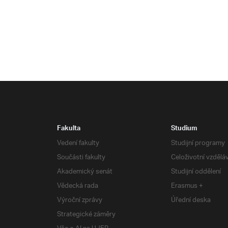
Fakulta
Studium
Vedení fakulty
Studijní programy
Součásti fakulty
Celoživotní vzdělá
Akademický senát
Studijní oddělení
Vědecká rada
Erasmus +
Výroční zprávy
Úřední deska
Strategické záměry