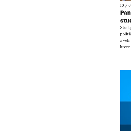
10 / 
Pan
stu
Studu
polit
a velm
které 
rovno.