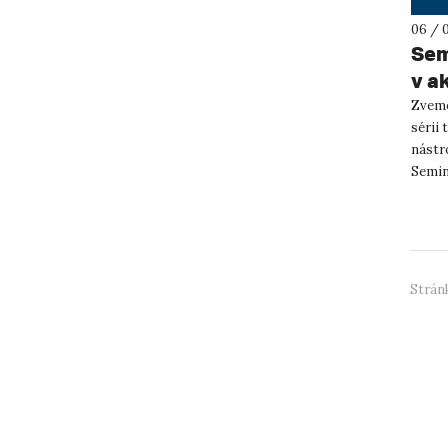
06 / 
Sem
v a
Zveme
sérii
nástr
Semin
postup
Stránk