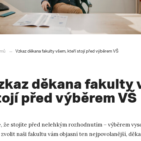
mů
Vzkaz děkana fakulty všem, kteří stojí před výběrem VŠ
zkaz děkana fakulty 
tojí před výběrem VŠ
, že stojíte před nelehkým rozhodnutím – výběrem vyso
 zvolit naši fakultu vám objasní ten nejpovolanější, děk