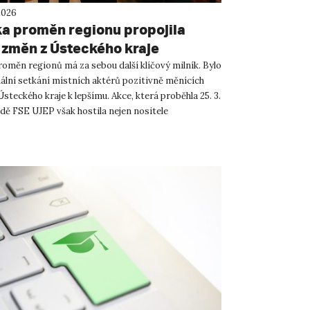
2026
a proměn regionu propojila
 změn z Ústeckého kraje
oměn regionů má za sebou další klíčový milník. Bylo
ální setkání místních aktérů pozitivně měnících
steckého kraje k lepšímu. Akce, která proběhla 25. 3.
dě FSE UJEP však hostila nejen nositele
tálníc...