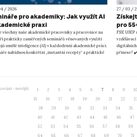
04 / 2026
27 / 03 / 
ináře pro akademiky: Jak využít AI
Získejt
kademické praxi
pro 55
 všechny naše akademické pracovníky a pracovnice na
FSE UJEP n
 tří prakticky zaměřených seminářů věnovaných využití
vzdělávací
ojů umělé inteligence (AI) v každodenní akademické práci.
digitálníc
áře nabídnou konkrétní „instantní recepty“ a praktické
přinese? ✔️
y p...
orientaci v 
ování - novější
1
2
3
4
5
6
7
8
9
1
15
16
17
18
19
20
21
22
2
28
29
30
31
32
33
34
35
40
41
42
43
44
45
46
47
52
53
54
55
56
57
58
59
64
65
66
67
68
69
70
71