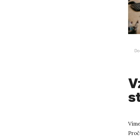
Do
V
s
Víme
Proč