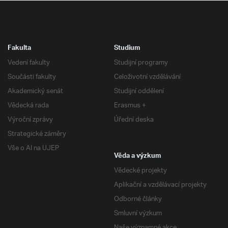
Fakulta
Studium
Vedení fakulty
Studijní programy
Součásti fakulty
Celoživotní vzdělávání
Akademický senát
Studijní oddělení
Vědecká rada
Erasmus +
Výroční zprávy
Úřední deska
Strategické záměry
Vše o AI na UJEP
Věda a výzkum
Vědecké projekty
Aplikační a vzdělávací projekty
Odborné články
Smluvní výzkum
Naše významné akce