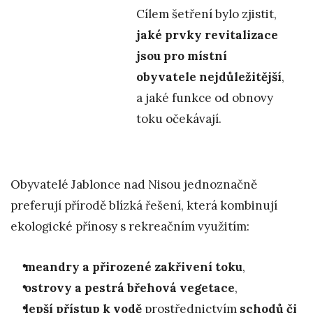
Cílem šetření bylo zjistit,
jaké prvky revitalizace
jsou pro místní
obyvatele nejdůležitější
,
a jaké funkce od obnovy
toku očekávají.
Obyvatelé Jablonce nad Nisou jednoznačně
preferují přírodě blízká řešení, která kombinují
ekologické přínosy s rekreačním využitím:
meandry a přirozené zakřivení toku
,
ostrovy a pestrá břehová vegetace
,
lepší přístup k vodě
prostřednictvím
schodů či