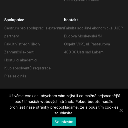
Spolupráce
Kontakt
Centrum pro spolupráci s externími
Fakulta sociálně ekonomická UJEP
partnery
Budova Moskevská 54
Fakultní střední školy
Objekt VIKS, ul. Pasteurova
Zahraniční experti
400 96 Ústí nad Labem
Hostující akademici
Klub absolventů: registrace
Píše se o nás
Užíváme cookies, abychom vám zajistili co možná nejsnadnější
RSS
| Všechna práva vyhrazena
použití našich webových stránek. Pokud budete nadále
prohlížet naše stránky předpokládáme, že s použitím cookies
souhlasíte.
Souhlasím