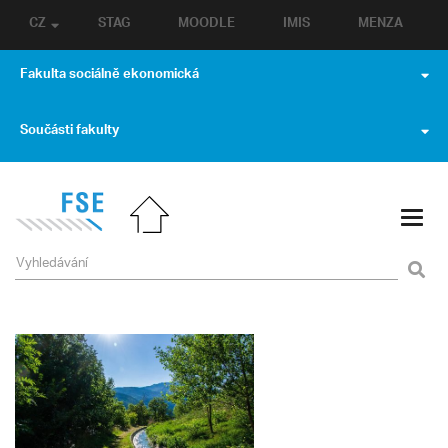
CZ
STAG
MOODLE
IMIS
MENZA
Fakulta sociálně ekonomická
Součásti fakulty