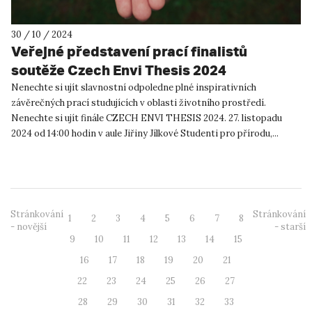
30 / 10 / 2024
Veřejné představení prací finalistů
soutěže Czech Envi Thesis 2024
Nenechte si ujít slavnostní odpoledne plné inspirativních
závěrečných prací studujících v oblasti životního prostředí.
Nenechte si ujít finále CZECH ENVI THESIS 2024. 27. listopadu
2024 od 14:00 hodin v aule Jiřiny Jílkové Studenti pro přírodu,...
Stránkování
Stránkování
1
2
3
4
5
6
7
8
- novější
- starší
9
10
11
12
13
14
15
16
17
18
19
20
21
22
23
24
25
26
27
28
29
30
31
32
33