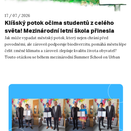
17 / 07 / 2026
Klíšský potok očima studentů z celého
světa! Mezinárodní letní škola přinesla
inspiraci pro Ústí nad Labem!
Jak může vypadat městský potok, který nejen chrání před
povodněmi, ale zároveň podporuje biodiverzitu, pomáhá městu lépe
čelit změně klimatu a zároveň zlepšuje kvalitu života obyvatel?
Touto otázkou se během mezinárodní Summer School on Urban
River R...