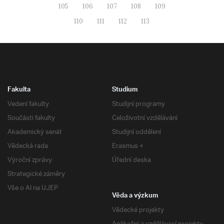
105
106
107
108
109
110
111
112
113
Fakulta
Studium
Vedení fakulty
Studijní programy
Součásti fakulty
Celoživotní vzdělávání
Akademický senát
Studijní oddělení
Vědecká rada
Erasmus +
Výroční zprávy
Úřední deska
Strategické záměry
Vše o AI na UJEP
Věda a výzkum
Vědecké projekty