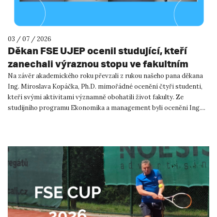
03 / 07 / 2026
Děkan FSE UJEP ocenil studující, kteří
zanechali výraznou stopu ve fakultním
životě
Na závěr akademického roku převzali z rukou našeho pana děkana
Ing. Miroslava Kopáčka, Ph.D. mimořádné ocenění čtyři studenti,
kteří svými aktivitami významně obohatili život fakulty. Ze
studijního programu Ekonomika a management byli oceněni Ing....