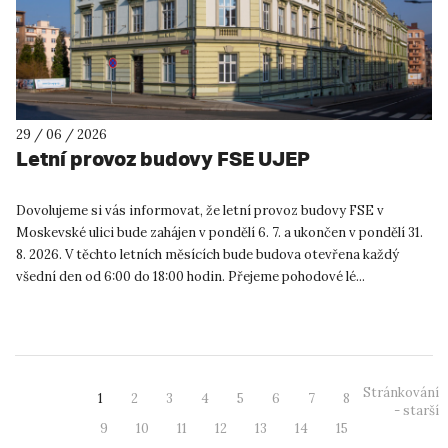
29 / 06 / 2026
Letní provoz budovy FSE UJEP
Dovolujeme si vás informovat, že letní provoz budovy FSE v
Moskevské ulici bude zahájen v pondělí 6. 7. a ukončen v pondělí 31.
8. 2026. V těchto letních měsících bude budova otevřena každý
všední den od 6:00 do 18:00 hodin. Přejeme pohodové lé...
Stránkování
1
2
3
4
5
6
7
8
- starší
9
10
11
12
13
14
15