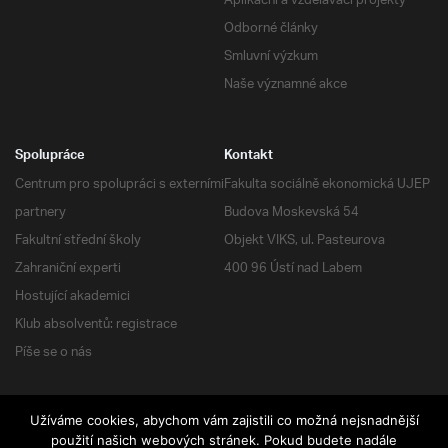
Aplikační a vzdělávací projekty
Odborné články
Smluvní výzkum
Naše významné akce
Spolupráce
Kontakt
Centrum pro spolupráci s externími
Fakulta sociálně ekonomická UJEP
partnery
Budova Moskevská 54
Fakultní střední školy
Objekt VIKS, ul. Pasteurova
Zahraniční experti
400 96 Ústí nad Labem
Hostující akademici
Klub absolventů: registrace
Píše se o nás
Užíváme cookies, abychom vám zajistili co možná nejsnadnější
použití našich webových stránek. Pokud budete nadále
RSS
| Všechna práva vyhrazena