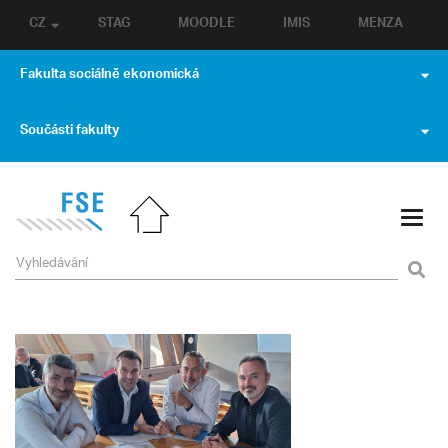
CZ
STAG
MOODLE
IMIS
MENZA
Fakulta sociálně ekonomická
Součásti fakulty