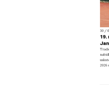
30 / 
19.
Jan
Tradi
nabídl
uskute
2026 s
tradič