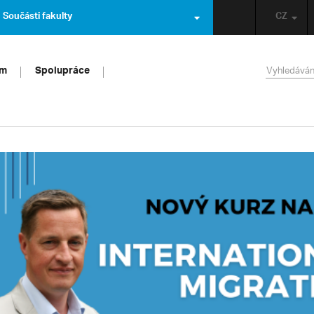
Součásti fakulty
CZ
um
Spolupráce