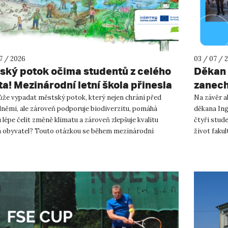
07 / 2026
03 / 07 / 
šský potok očima studentů z celého
Děkan 
ta! Mezinárodní letní škola přinesla
zanech
piraci pro Ústí nad Labem!
životě
ůže vypadat městský potok, který nejen chrání před
Na závěr a
němi, ale zároveň podporuje biodiverzitu, pomáhá
děkana Ing
lépe čelit změně klimatu a zároveň zlepšuje kvalitu
čtyři stud
a obyvatel? Touto otázkou se během mezinárodní
život faku
r School on Urban River R...
management