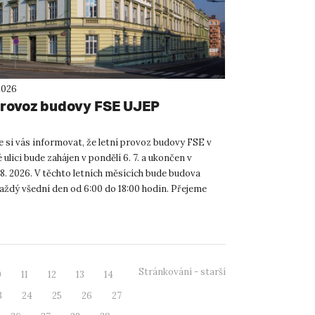
2026
provoz budovy FSE UJEP
 si vás informovat, že letní provoz budovy FSE v
lici bude zahájen v pondělí 6. 7. a ukončen v
 8. 2026. V těchto letních měsících bude budova
aždý všední den od 6:00 do 18:00 hodin. Přejeme
...
Stránkování - starší
0
11
12
13
14
3
24
25
26
27