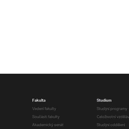
Fakulta
Studium
Vedení fakulty
Studijní programy
Součásti fakulty
Celoživotní vzdělá
Akademický senát
Studijní oddělení