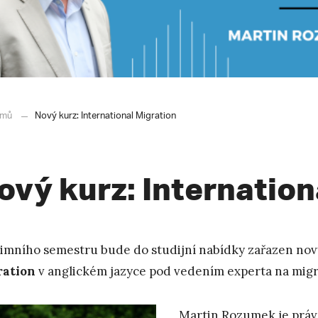
mů
Nový kurz: International Migration
ový kurz: Internation
imního semestru bude do studijní nabídky zařazen nov
ration
v anglickém jazyce pod vedením experta na mig
Martin Rozumek je práv