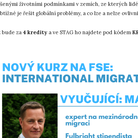
šenými životními podmínkami v zemích, ze kterých lidé o
obtížné je řešit globální problémy, a co lze a nelze ovlivn
 bude za
4 kredity
a ve STAG ho najdete pod kódem
K