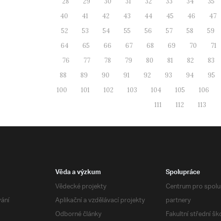
28
29
30
31
32
33
34
35
40
41
42
43
44
45
46
47
52
53
54
55
56
57
58
59
64
65
66
67
68
69
70
71
76
77
78
79
80
81
82
83
88
89
90
91
92
93
94
95
100
101
102
103
104
105
106
111
112
113
Věda a výzkum
Spolupráce
Vědecké projekty
Centrum pro spolup
vání
Aplikační a vzdělávací projekty
partnery
Odborné články
Fakultní střední šk