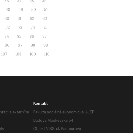
36
37
38
39
48
49
50
51
60
61
62
63
72
73
74
75
84
85
86
87
96
97
98
99
107
108
109
110
Kontakt
ráci s externími
Fakulta sociálně ekonomická UJEP
Budova Moskevská 54
oly
Objekt VIKS, ul. Pasteurova