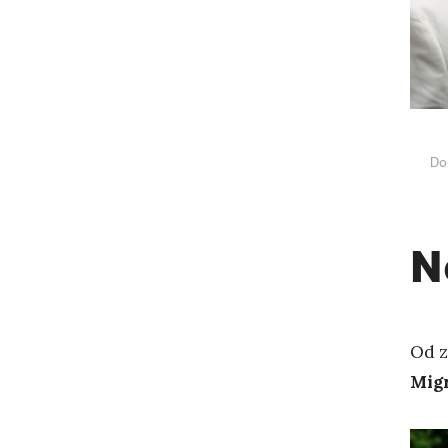
Do
N
Od z
Mig