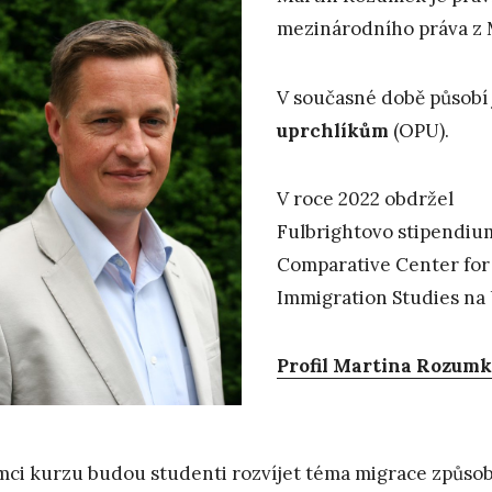
mezinárodního práva z 
V současné době působí
uprchlíkům
(OPU).
V roce 2022 obdržel
Fulbrightovo stipendiu
Comparative Center for
Immigration Studies na 
Profil Martina Rozum
mci kurzu budou studenti rozvíjet téma migrace způso