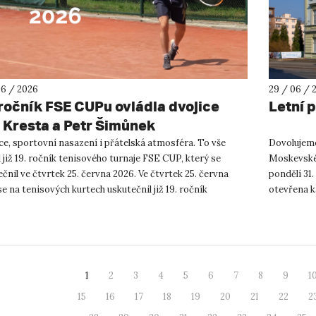
06 / 2026
29 / 06 / 
 ročník FSE CUPu ovládla dvojice
Letní 
 Kresta a Petr Šimůnek
ce, sportovní nasazení i přátelská atmosféra. To vše
Dovolujeme
 již 19. ročník tenisového turnaje FSE CUP, který se
Moskevské u
čnil ve čtvrtek 25. června 2026. Ve čtvrtek 25. června
pondělí 31.
e na tenisových kurtech uskutečnil již 19. ročník
otevřena k
níh...
pohodové lé
1
2
3
4
5
6
7
8
9
1
15
16
17
18
19
20
21
22
2