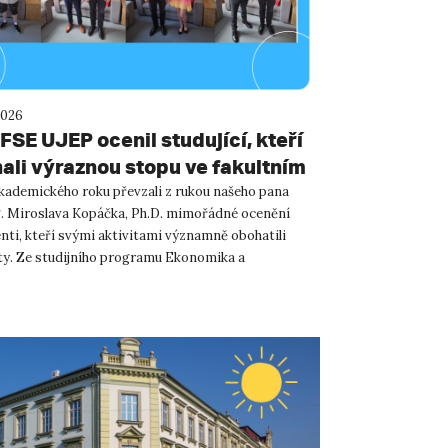
2026
FSE UJEP ocenil studující, kteří
ali výraznou stopu ve fakultním
kademického roku převzali z rukou našeho pana
. Miroslava Kopáčka, Ph.D. mimořádné ocenění
enti, kteří svými aktivitami významně obohatili
lty. Ze studijního programu Ekonomika a
 byli oceněni Ing....