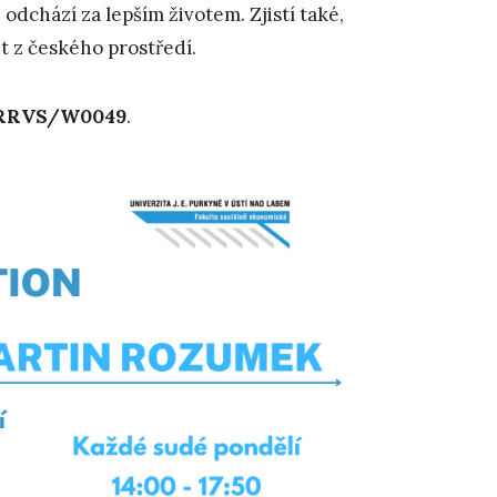
dchází za lepším životem. Zjistí také,
it z českého prostředí.
RRVS/W0049
.