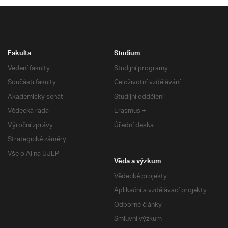
Fakulta
Studium
Vedení fakulty
Studijní programy
Součásti fakulty
Celoživotní vzdělávání
Akademický senát
Studijní oddělení
Vědecká rada
Erasmus +
Výroční zprávy
Úřední deska
Strategické záměry
Vše o AI na UJEP
Věda a výzkum
Vědecké projekty
Aplikační a vzdělávací projekty
Odborné články
Smluvní výzkum