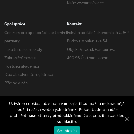
Naše významné akce
Spolupráce
Kontakt
Centrum pro spolupráci s externími
Fakulta sociálně ekonomická UJEP
partnery
Budova Moskevská 54
Fakultní střední školy
Objekt VIKS, ul. Pasteurova
Zahraniční experti
400 96 Ústí nad Labem
Hostující akademici
Klub absolventů: registrace
Píše se o nás
Užíváme cookies, abychom vám zajistili co možná nejsnadnější
RSS
| Všechna práva vyhrazena
použití našich webových stránek. Pokud budete nadále
prohlížet naše stránky předpokládáme, že s použitím cookies
souhlasíte.
Souhlasím