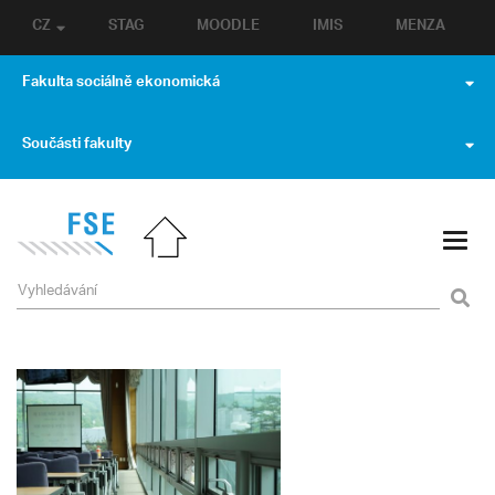
CZ
STAG
MOODLE
IMIS
MENZA
Fakulta sociálně ekonomická
Součásti fakulty