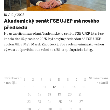
18 / 12 / 2025
Akademický senát FSE UJEP má nového
předsedu
Na ustavujícím zasedání Akademického senátu FSE UJEP, které se
konalo dne 15. prosince 2025, byl novým předsedou AS FSE UJEP
zvolen JUDr. Mgr. Marek Zápotocký. Své zvolení vnímá jako velkou
výzvu a zodpovědnost a velmi se těší na spolupráci s koleg...
Stránkování
Stránkování
1
2
3
4
5
6
7
8
- novější
- starší
9
10
11
12
13
14
15
16
17
18
19
20
21
22
23
24
25
26
27
28
29
30
31
32
33