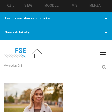
CZ
STAG
MOODLE
IMIS
MENZA
Fakulta sociálně ekonomická
Součásti fakulty