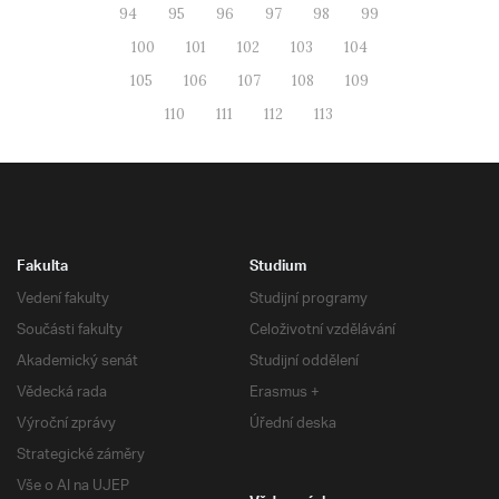
94
95
96
97
98
99
100
101
102
103
104
105
106
107
108
109
110
111
112
113
Fakulta
Studium
Vedení fakulty
Studijní programy
Součásti fakulty
Celoživotní vzdělávání
Akademický senát
Studijní oddělení
Vědecká rada
Erasmus +
Výroční zprávy
Úřední deska
Strategické záměry
Vše o AI na UJEP