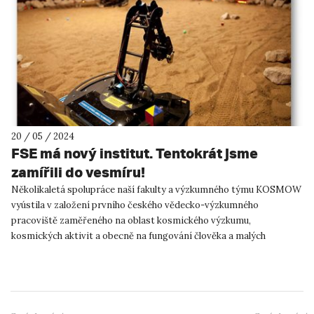
20 / 05 / 2024
FSE má nový institut. Tentokrát jsme
zamířili do vesmíru!
Několikaletá spolupráce naší fakulty a výzkumného týmu KOSMOW
vyústila v založení prvního českého vědecko-výzkumného
pracoviště zaměřeného na oblast kosmického výzkumu,
kosmických aktivit a obecně na fungování člověka a malých
sociálních skupin širok...