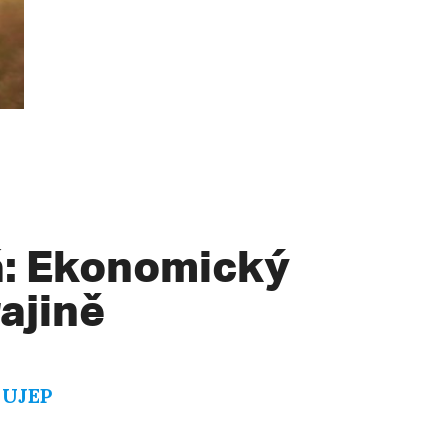
á: Ekonomický
ajině
E UJEP