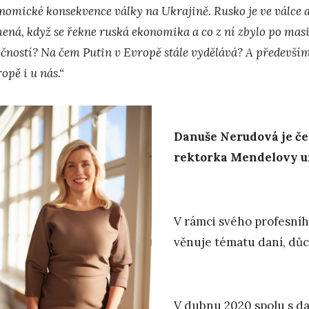
nomické konsekvence války na Ukrajině. Rusko je ve válce a 
ená, když se řekne ruská ekonomika a co z ní zbylo po mas
ečností? Na čem Putin v Evropě stále vydělává? A především,
opě i u nás.“
Danuše Nerudová je če
rektorka Mendelovy uni
V rámci svého profesní
věnuje tématu daní, dů
V dubnu 2020 spolu s d