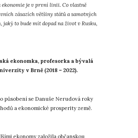
ekonomie je v první linii. Co vlastně
ivních zásazích většiny států a samotných
 jaký to bude mít dopad na život v Rusku,
ská ekonomka, profesorka a bývalá
verzity v Brně (2018 – 2022).
ho působení se Danuše Nerudová roky
chodů a ekonomické prosperity země.
alšími ekonomy založila občanskou