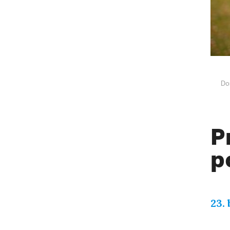
Do
P
p
23.