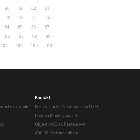
60
61
62
63
72
73
74
75
84
85
86
87
96
97
98
99
107
108
109
110
Kontakt
ráci s externími
Fakulta sociálně ekonomická UJEP
Budova Moskevská 54
oly
Objekt VIKS, ul. Pasteurova
400 96 Ústí nad Labem