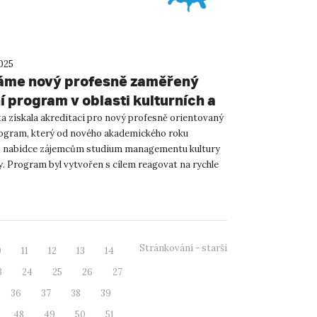
2025
áme nový profesně zaměřený
í program v oblasti kulturních a
vních odvětví
ta získala akreditaci pro nový profesně orientovaný
rogram, který od nového akademického roku
 nabídce zájemcům studium managementu kultury
ty. Program byl vytvořen s cílem reagovat na rychle
třebu pr...
Stránkování - starší
0
11
12
13
14
3
24
25
26
27
36
37
38
39
48
49
50
51