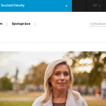
Součásti fakulty
CZ
um
Spolupráce