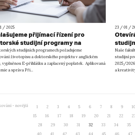
1 / 2025
23 / 01 / 
lašujeme přijímací řízení pro
Otevír
torské studijní programy na
studijn
demický rok 2025/2026
kreati
torských studijních programech požadujeme
Naše fakul
ování životopisu a doktorského projektu v anglickém
studijní p
e, vyplněnou E-přihlášku a zaplacený poplatek. Aplikovaná
2025/2026
ie a správa Při...
a kreativi
rostoucí po
ování - novější
1
2
3
4
5
6
7
8
9
1
15
16
17
18
19
20
21
22
2
28
29
30
31
32
33
34
35
40
41
42
43
44
45
46
47