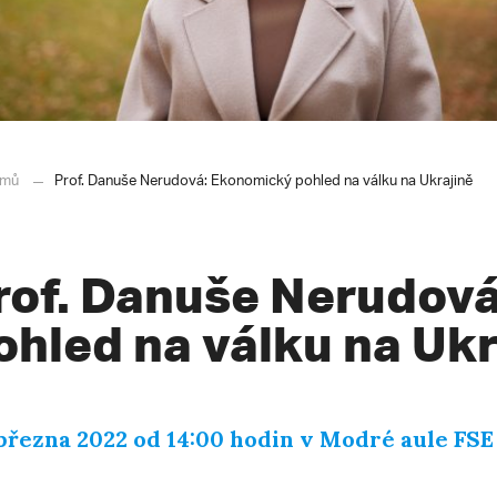
mů
Prof. Danuše Nerudová: Ekonomický pohled na válku na Ukrajině
rof. Danuše Nerudov
ohled na válku na Ukr
 března 2022 od 14:00 hodin v Modré aule FS