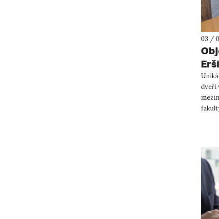
03 / 
Obj
Erš
Uniká
dveří
mezin
fakul
to od .