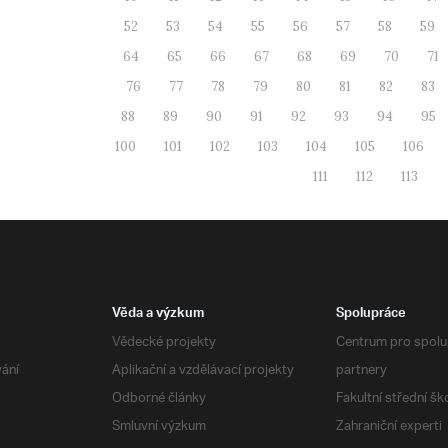
52
53
54
55
56
57
58
59
64
65
66
67
68
69
70
71
76
77
78
79
80
81
82
83
88
89
90
91
92
93
94
95
100
101
102
103
104
105
106
111
112
113
Věda a výzkum
Spolupráce
Vědecké projekty
Centrum pro spolup
vání
Aplikační a vzdělávací projekty
partnery
Odborné články
Fakultní střední šk
Smluvní výzkum
Zahraniční experti