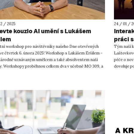
02 / 2025
24 / 01 / 
evte kouzlo AI umění s Lukášem
Intera
ilem
práci 
tní workshop pro návštěvníky našeho Dne otevřených
Tým naší k
 ve čtvrtek 6. února 2025! Workshop s Lukášem Eršilem -
Laštovkové
árodně uznávaným umělcem a také absolventem naší
péče o nov
ty. Workshopy proběhnou celkem dva v učebně MO 309, a
dovoluje p
..
práci s vále