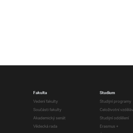
Fakulta
Studium
Vedení fakulty
Studijní programy
Součásti fakulty
Celoživotní vzdělá
Akademický senát
Studijní oddělení
Vědecká rada
Erasmus +