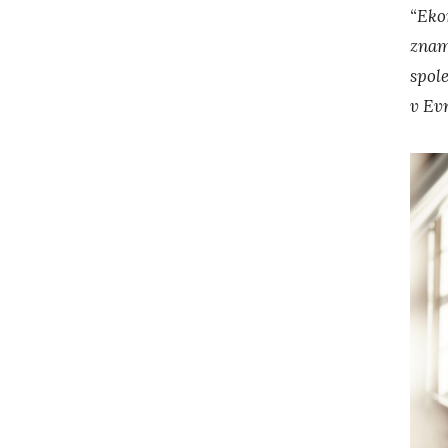
“Eko
znam
spol
v Evr