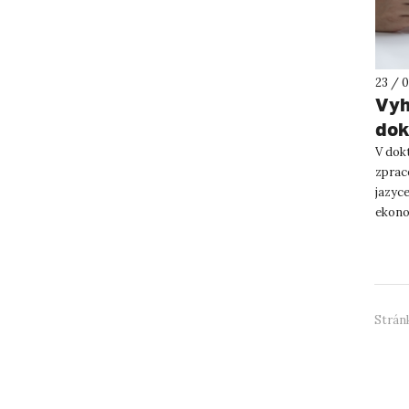
23 / 0
Vyh
dok
aka
V dok
zprac
jazyc
ekonom
Stránk